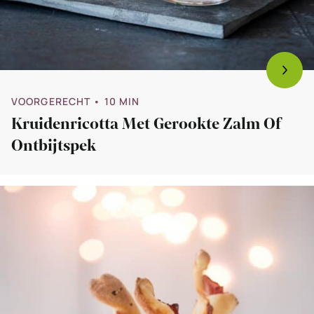
VOORGERECHT
• 10 MIN
Kruidenricotta Met Gerookte Zalm Of
Ontbijtspek
Bekijk
Broodstengels
met
ontbijtspek