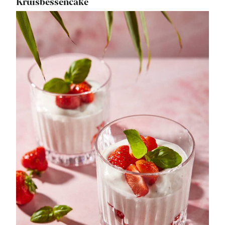
Kruisbessencake