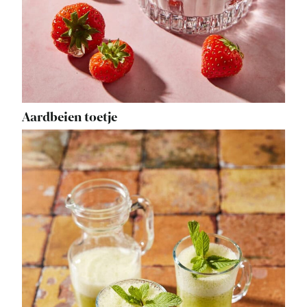
Aardbeien toetje