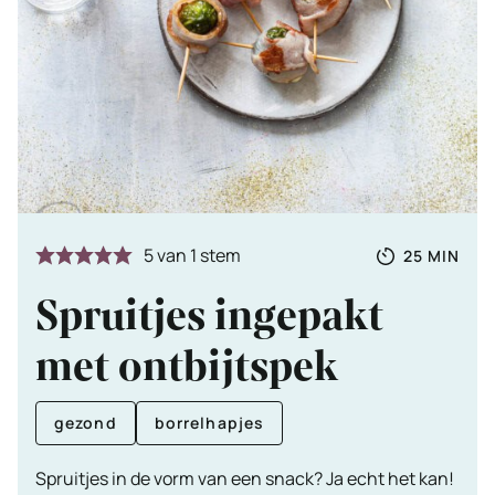
Totale
MINUTE
5
van 1 stem
25
MIN
tijd
Spruitjes ingepakt
met ontbijtspek
gezond
borrelhapjes
Spruitjes in de vorm van een snack? Ja echt het kan!