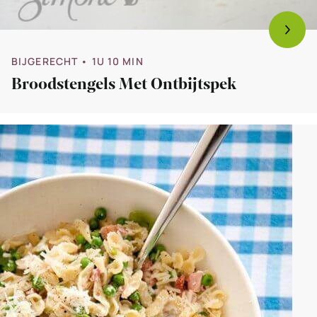
BIJGERECHT
• 1U 10 MIN
Broodstengels Met Ontbijtspek
Bekijk
Pasta
met
doperwtjes,
ontbijtspek
en
ricotta