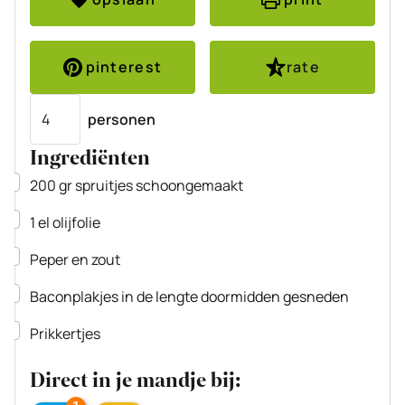
pinterest
rate
Porties
personen
Ingrediënten
▢
200
gr
spruitjes
schoongemaakt
▢
1
el
olijfolie
▢
Peper en zout
▢
Baconplakjes
in de lengte doormidden gesneden
▢
Prikkertjes
Direct in je mandje bij: