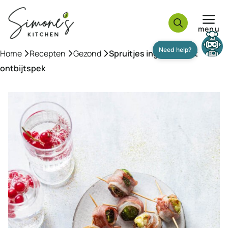
Ga
naar
menu
de
inhoud
Home
»
Recepten
»
Gezond
»
Spruitjes ingepakt met
ontbijtspek