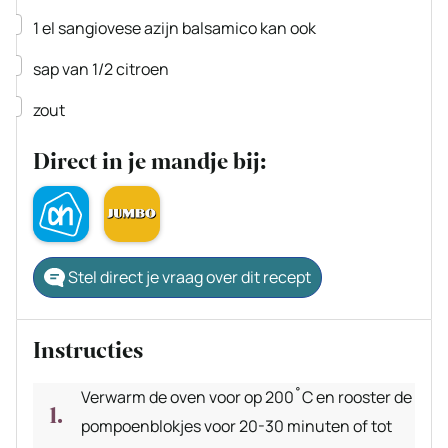
▢
1
el
sangiovese azijn
balsamico kan ook
▢
sap van 1/2 citroen
▢
zout
Direct in je mandje bij:
Stel direct je vraag over dit recept
Instructies
Verwarm de oven voor op 200˚C en rooster de
pompoenblokjes voor 20-30 minuten of tot