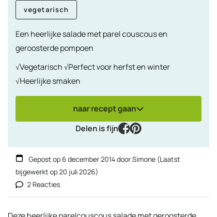
vegetarisch
Een heerlijke salade met parel couscous en
geroosterde pompoen
√Vegetarisch √Perfect voor herfst en winter
√Heerlijke smaken
naar recept gaan
facebook
pinterest
Delen is fijn
Gepost op
6 december 2014
door
Simone
(Laatst
bijgewerkt op
20 juli 2026
)
2 Reacties
Deze heerlijke parelcouscous salade met geroosterde