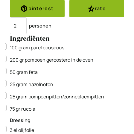
pinterest
rate
Porties
personen
Ingrediënten
▢
100
gram
parel couscous
▢
200
gr
pompoen
geroosterd in de oven
▢
50
gram
feta
▢
25
gram
hazelnoten
▢
25
gram
pompoenpitten/zonnebloempitten
▢
75
gr
rucola
Dressing
▢
3
el
olijfolie