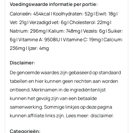
Voedingswaarde informatie per portie:
Calorieën:
454
kcal
|
Koolhydraten:
52
g
|
Eiwit:
18
g
|
Vet:
21
g
|
Verzadigd vet:
6
g
|
Cholesterol:
22
mg
|
Natrium:
296
mg
|
Kalium:
748
mg
|
Vezels:
6
g
|
Suiker:
6
g
|
Vitamine A:
9508
IU
|
Vitamine C:
19
mg
|
Calcium:
236
mg
|
Ijzer:
4
mg
Disclaimer:
De genoemde waardes zijn gebaseerd op standaard
tabellen en hier kunnen geen rechten aan worden
ontleend. Merknamen in de ingrediëntenlijst
kunnen het gevolg zijn van een betaalde
samenwerking. Sommige linkjes op deze pagina
kunnen affiliate links zijn. Lees meer: disclaimer.
Categorieën: