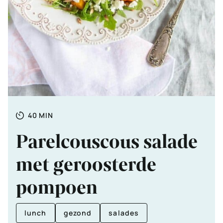
Totale
MINUTEN
40
MIN
tijd
Parelcouscous salade
met geroosterde
pompoen
lunch
gezond
salades