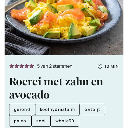
Totale
MINUTE
5
van
2
stemmen
10
MIN
tijd
Roerei met zalm en
avocado
gezond
koolhydraatarm
ontbijt
paleo
snel
whole30