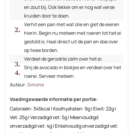
en zout bij. Ook lekker om er nog wat verse
kruiden door te doen.
Verhit een pan met wat olie en giet de eieren
hierin. Begin nu meteen met roeren tot het ei
gestold is. Haal direct uit de pan en doe over
op twee borden.
Verdeel de gerookte zalm over het ei.
Snij de avocado in blokjes en verdeel over het
roerei. Serveer meteen.
Auteur
Auteur:
Simone
recept
Voedingswaarde informatie per portie:
Calorieën:
345
kcal
|
Koolhydraten:
9
g
|
Eiwit:
22
g
|
Vet:
25
g
|
Verzadigd vet:
5
g
|
Meervoudigd
onverzadigd vet:
4
g
|
Enkelvoudig onverzadigd vet: