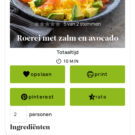
5
van
2
stemmen
Roerei met zalm en avocado
Totaaltijd
MINUTEN
10
MIN
opslaan
print
pinterest
rate
Porties
personen
Ingrediënten
▢