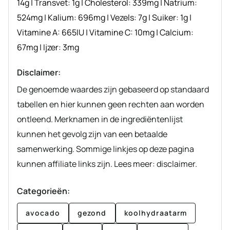
14
g
|
Transvet:
1
g
|
Cholesterol:
339
mg
|
Natrium:
524
mg
|
Kalium:
696
mg
|
Vezels:
7
g
|
Suiker:
1
g
|
Vitamine A:
665
IU
|
Vitamine C:
10
mg
|
Calcium:
67
mg
|
Ijzer:
3
mg
Disclaimer:
De genoemde waardes zijn gebaseerd op standaard
tabellen en hier kunnen geen rechten aan worden
ontleend. Merknamen in de ingrediëntenlijst
kunnen het gevolg zijn van een betaalde
samenwerking. Sommige linkjes op deze pagina
kunnen affiliate links zijn. Lees meer: disclaimer.
Categorieën:
avocado
gezond
koolhydraatarm