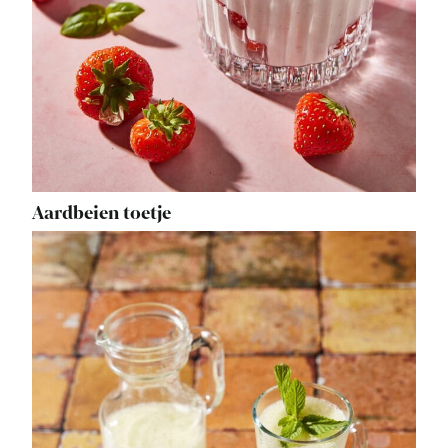
Aardbeien toetje