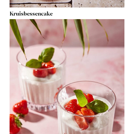
Kruisbessencake