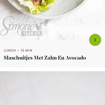
LUNCH
• 15 MIN
Slaschuitjes Met Zalm En Avocado
Bekijk
Sushi
in
een
glaasje