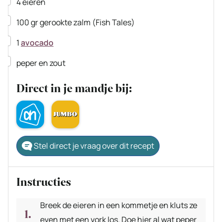
4
eieren
▢
100
gr
gerookte zalm
(Fish Tales)
▢
1
avocado
▢
peper en zout
Direct in je mandje bij:
Stel direct je vraag over dit recept
Instructies
Breek de eieren in een kommetje en kluts ze
even met een vork los. Doe hier al wat peper