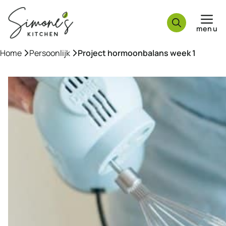
Ga
naar
menu
de
inhoud
Home
»
Persoonlijk
»
Project hormoonbalans week 1