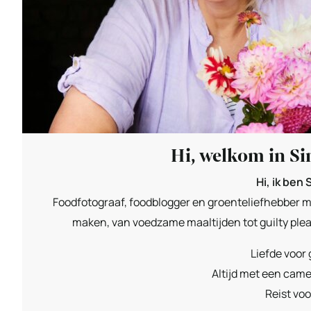
Hi, welkom in S
Hi, ik ben
Foodfotograaf, foodblogger en groenteliefhebber met 
maken, van voedzame maaltijden tot guilty pleas
Liefde voor
Altijd met een camer
Reist voo