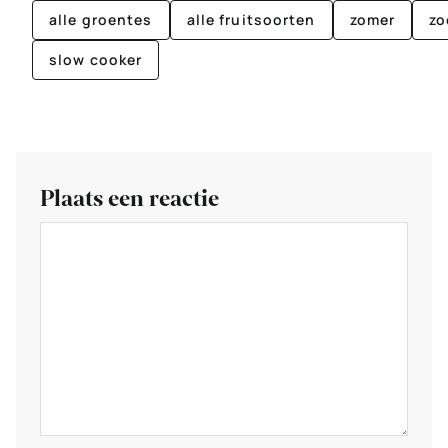
alle groentes
alle fruitsoorten
zomer
zo
slow cooker
Plaats een reactie
Reactie