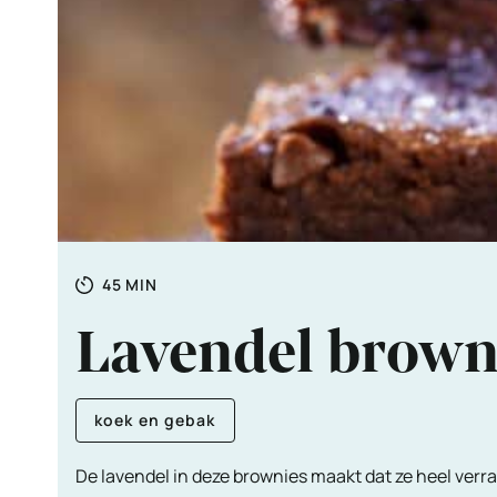
Totale
MINUTEN
45
MIN
tijd
Lavendel brown
koek en gebak
De lavendel in deze brownies maakt dat ze heel verra