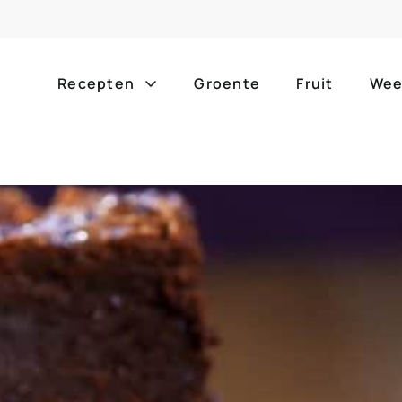
Recepten
Groente
Fruit
Wee
Gang
Popula
alle g
ontbijt
bijgerechten
alle f
lunch
hoofdgerechten
zomer
borrelhapjes
desserts
barbe
voorgerechten
drankjes
eenpa
slow c