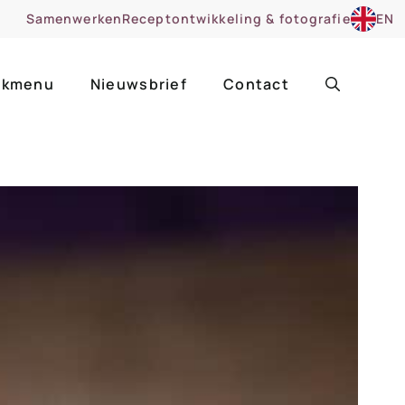
Samenwerken
Receptontwikkeling & fotografie
EN
kmenu
Nieuwsbrief
Contact
ir
Uitgelicht
roentes
ruitsoorten
zoet
cue
nsgerecht
ooker