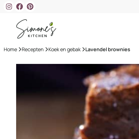
Ga
naar
de
inhoud
Home
»
Recepten
»
Koek en gebak
»
Lavendel brownies