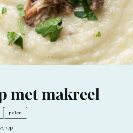
ep met makreel
paleo
ovenop