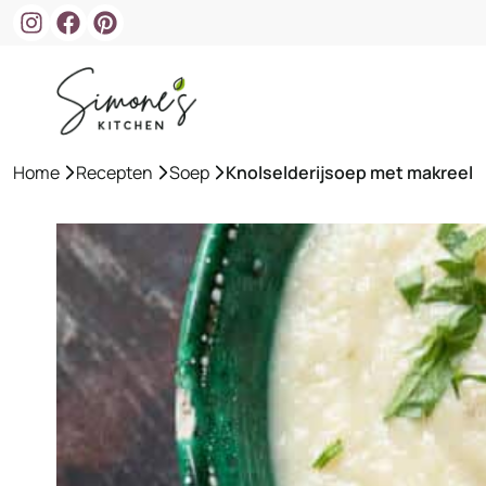
Ga
naar
de
inhoud
Home
»
Recepten
»
Soep
»
Knolselderijsoep met makreel