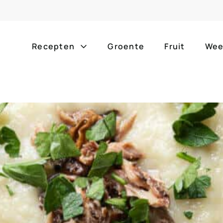
Recepten
Groente
Fruit
Wee
Gang
Popula
alle g
ontbijt
bijgerechten
alle f
lunch
hoofdgerechten
zomer
borrelhapjes
desserts
barbe
voorgerechten
drankjes
eenpa
slow c