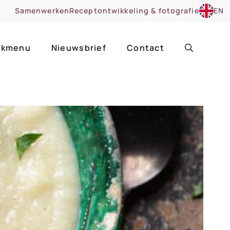
Samenwerken
Receptontwikkeling & fotografie
EN
kmenu
Nieuwsbrief
Contact
ir
Uitgelicht
roentes
ruitsoorten
zoet
cue
nsgerecht
ooker