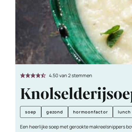
4.50
van
2
stemmen
Knolselderijso
soep
gezond
hormoonfactor
lunch
Een heerlijke soep met gerookte makreelsnippers b