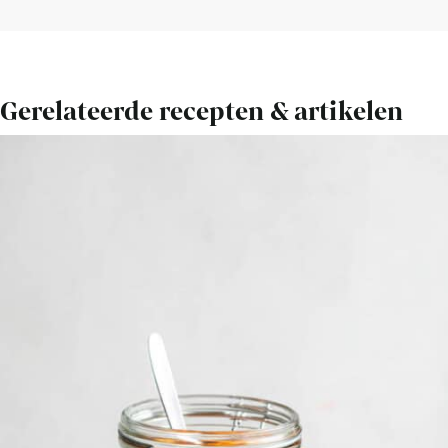
Gerelateerde recepten & artikelen
Bekijk
Perzik
shrub
(perzik
drankje)