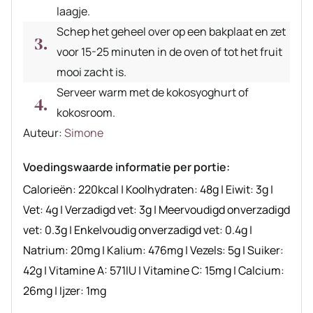
laagje.
Schep het geheel over op een bakplaat en zet
voor 15-25 minuten in de oven of tot het fruit
mooi zacht is.
Serveer warm met de kokosyoghurt of
kokosroom.
Auteur
Auteur:
Simone
recept
Voedingswaarde informatie per portie:
Calorieën:
220
kcal
|
Koolhydraten:
48
g
|
Eiwit:
3
g
|
Vet:
4
g
|
Verzadigd vet:
3
g
|
Meervoudigd onverzadigd
vet:
0.3
g
|
Enkelvoudig onverzadigd vet:
0.4
g
|
Natrium:
20
mg
|
Kalium:
476
mg
|
Vezels:
5
g
|
Suiker:
42
g
|
Vitamine A:
571
IU
|
Vitamine C:
15
mg
|
Calcium:
26
mg
|
Ijzer:
1
mg