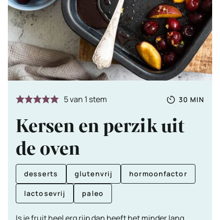
Totale
MINUTE
5
van 1 stem
30
MIN
tijd
Kersen en perzik uit
de oven
desserts
glutenvrij
hormoonfactor
lactosevrij
paleo
Is je fruit heel erg rijp dan heeft het minder lang