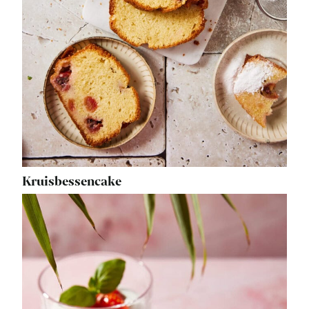
Kruisbessencake