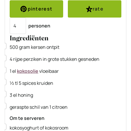
pinterest
rate
Porties
personen
Ingrediënten
▢
500
gram
kersen
ontpit
▢
4
rijpe perziken
in grote stukken gesneden
▢
1
el
kokosolie
vloeibaar
▢
½
tl
5 spices kruiden
▢
3
el
honing
▢
geraspte schil van 1 citroen
Om te serveren
▢
kokosyoghurt of kokosroom