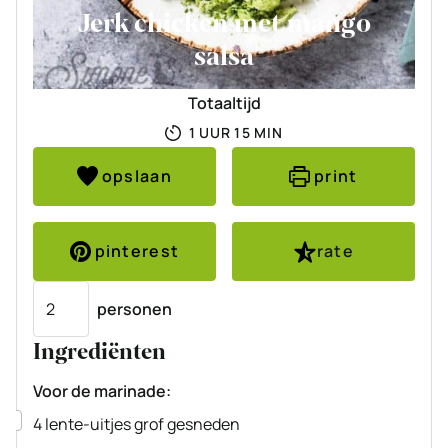
Jerk chicken met mango
salsa
Totaaltijd
UUR
MINUTEN
1
UUR
15
MIN
opslaan
print
pinterest
rate
Porties
personen
Ingrediënten
Voor de marinade:
▢
4
lente-uitjes
grof gesneden