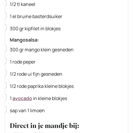
▢
1/2
tl
kaneel
▢
1
el
bruine basterdsuiker
▢
300
gr
kipfilet
in blokjes
Mangosalsa:
▢
300
gr
mango
klein gesneden
▢
1
rode peper
▢
1/2
rode ui
fijn gesneden
▢
1/2
rode paprika
kleine blokjes
▢
1
avocado
in kleine blokjes
▢
sap van 1 limoen
Direct in je mandje bij: