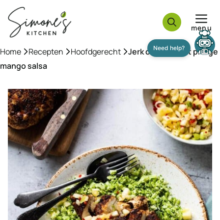
Ga
naar
menu
de
inhoud
Home
»
Recepten
»
Hoofdgerecht
»
Jerk chicken met pittige
mango salsa