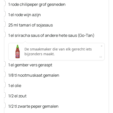
▢
1
rode chilipeper
grof gesneden
▢
1
el
rode wijn azijn
▢
25
ml
tamari
of sojasaus
▢
1
el
sriracha saus
of andere hete saus
(Go-Tan)
▢
1
el
gember
vers geraspt
▢
1/8
tl
nootmuskaat
gemalen
▢
1
el
olie
▢
1/2
el
zout
▢
1/2
tl
zwarte peper
gemalen