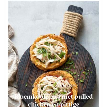
5
van 1 stem
Bloemkoolpizza met pulled
chicken en pittige