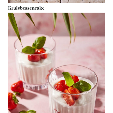
Kruisbessencake