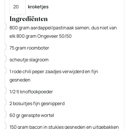
Porties
kroketjes
Ingrediënten
▢
800
gram
aardappel/pastinaak
samen, dus niet van
elk 800 gram Ongeveer 50/50
▢
75
gram
roomboter
▢
scheutje slagroom
▢
1
rode chili peper
zaadjes verwijderd en fijn
gesneden
▢
1/2
tl
knoflookpoeder
▢
2
bosuitjes
fijn gesnipperd
▢
60
gr
geraspte wortel
▢
150
gram
bacon
in stukjes gesneden en uitgebakken