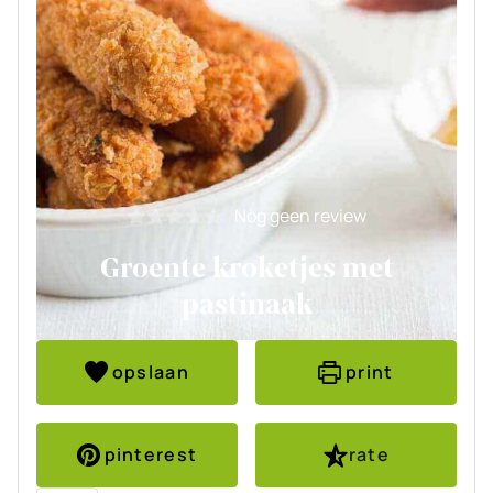
Nog geen review
Groente kroketjes met
pastinaak
opslaan
print
pinterest
rate