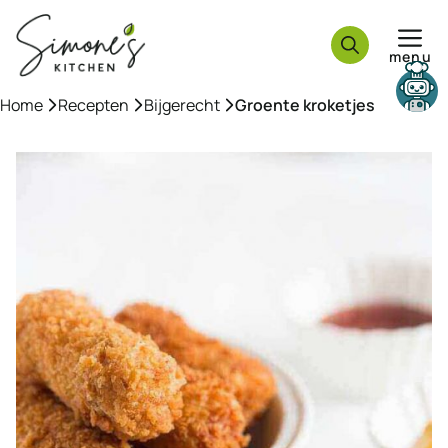
Ga
naar
menu
de
inhoud
Home
»
Recepten
»
Bijgerecht
»
Groente kroketjes