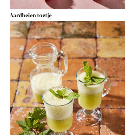
Aardbeien toetje