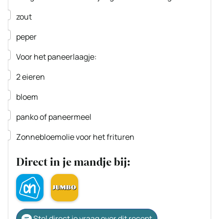
▢
zout
▢
peper
▢
Voor het paneerlaagje:
▢
2
eieren
▢
bloem
▢
panko
of paneermeel
▢
Zonnebloemolie voor het frituren
Direct in je mandje bij:
Stel direct je vraag over dit recept