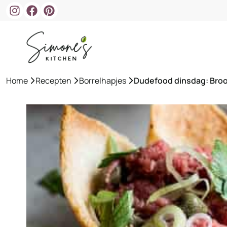
Ga
naar
de
inhoud
Home
»
Recepten
»
Borrelhapjes
»
Dudefood dinsdag: Broo