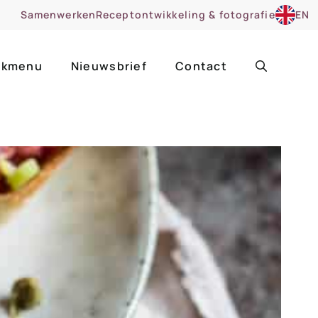
Samenwerken
Receptontwikkeling & fotografie
EN
kmenu
Nieuwsbrief
Contact
ir
Uitgelicht
roentes
ruitsoorten
zoet
cue
nsgerecht
ooker