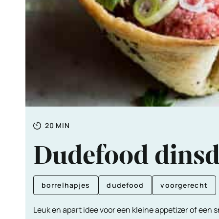
Totale
MINUTEN
20
MIN
tijd
Dudefood dinsd
borrelhapjes
dudefood
voorgerecht
Leuk en apart idee voor een kleine appetizer of een 