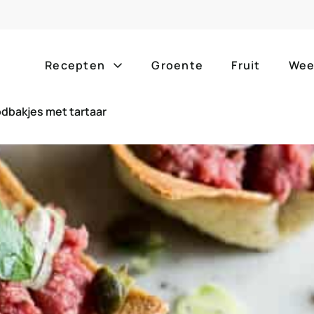
Recepten
Groente
Fruit
Wee
dbakjes met tartaar
Gang
Popula
alle g
ontbijt
bijgerechten
alle f
lunch
hoofdgerechten
zomer
borrelhapjes
desserts
barbe
voorgerechten
drankjes
eenpa
slow c