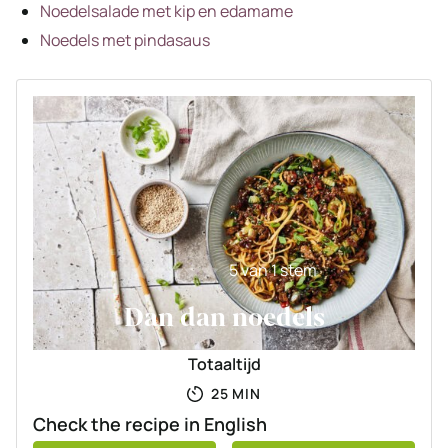
Noedelsalade met kip en edamame
Noedels met pindasaus
5
van 1 stem
Dan dan noedels
Totaaltijd
MINUTEN
25
MIN
Check the recipe in English