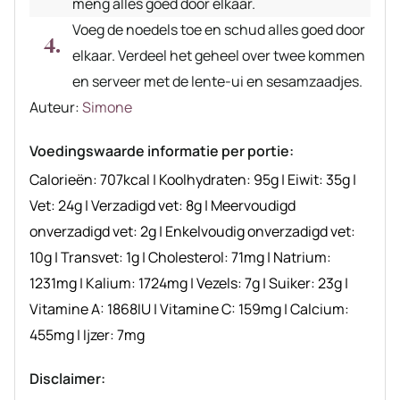
meng alles goed door elkaar.
Voeg de noedels toe en schud alles goed door
elkaar. Verdeel het geheel over twee kommen
en serveer met de lente-ui en sesamzaadjes.
Auteur
Auteur:
Simone
recept
Voedingswaarde informatie per portie:
Calorieën:
707
kcal
|
Koolhydraten:
95
g
|
Eiwit:
35
g
|
Vet:
24
g
|
Verzadigd vet:
8
g
|
Meervoudigd
onverzadigd vet:
2
g
|
Enkelvoudig onverzadigd vet:
10
g
|
Transvet:
1
g
|
Cholesterol:
71
mg
|
Natrium:
1231
mg
|
Kalium:
1724
mg
|
Vezels:
7
g
|
Suiker:
23
g
|
Vitamine A:
1868
IU
|
Vitamine C:
159
mg
|
Calcium:
455
mg
|
Ijzer:
7
mg
Disclaimer: