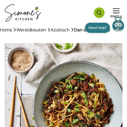
Ga
naar
menu
de
inhoud
Need help?
Home
»
Wereldkeuken
»
Aziatisch
»
Dan dan noedels