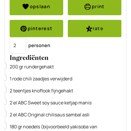
opslaan
print
pinterest
rate
Porties
personen
Ingrediënten
▢
200
gr
rundergehakt
▢
1
rode chili
zaadjes verwijderd
▢
2
teentjes
knoflook
fijngehakt
▢
2
el
ABC Sweet soy sauce
ketjap manis
▢
2
el
ABC Original chilisaus
sambal asli
▢
180
gr
noedels
(bijvoorbeeld yakisoba van