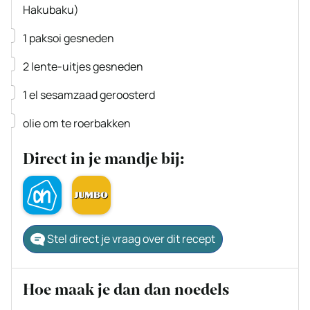
Hakubaku)
▢
1
paksoi
gesneden
▢
2
lente-uitjes
gesneden
▢
1
el
sesamzaad
geroosterd
▢
olie om te roerbakken
Direct in je mandje bij:
Stel direct je vraag over dit recept
Hoe maak je dan dan noedels