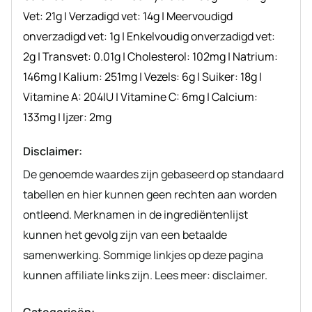
Vet:
21
g
|
Verzadigd vet:
14
g
|
Meervoudigd
onverzadigd vet:
1
g
|
Enkelvoudig onverzadigd vet:
2
g
|
Transvet:
0.01
g
|
Cholesterol:
102
mg
|
Natrium:
146
mg
|
Kalium:
251
mg
|
Vezels:
6
g
|
Suiker:
18
g
|
Vitamine A:
204
IU
|
Vitamine C:
6
mg
|
Calcium:
133
mg
|
Ijzer:
2
mg
Disclaimer:
De genoemde waardes zijn gebaseerd op standaard
tabellen en hier kunnen geen rechten aan worden
ontleend. Merknamen in de ingrediëntenlijst
kunnen het gevolg zijn van een betaalde
samenwerking. Sommige linkjes op deze pagina
kunnen affiliate links zijn. Lees meer: disclaimer.
Categorieën: