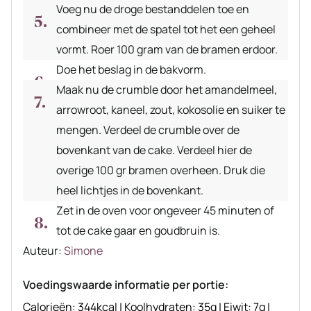
Voeg nu de droge bestanddelen toe en
combineer met de spatel tot het een geheel
vormt. Roer 100 gram van de bramen erdoor.
Doe het beslag in de bakvorm.
Maak nu de crumble door het amandelmeel,
arrowroot, kaneel, zout, kokosolie en suiker te
mengen. Verdeel de crumble over de
bovenkant van de cake. Verdeel hier de
overige 100 gr bramen overheen. Druk die
heel lichtjes in de bovenkant.
Zet in de oven voor ongeveer 45 minuten of
tot de cake gaar en goudbruin is.
Auteur
Auteur:
Simone
recept
Voedingswaarde informatie per portie:
Calorieën:
344
kcal
|
Koolhydraten:
35
g
|
Eiwit:
7
g
|