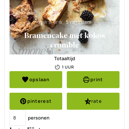
5
van 1 stem
Bramencake met kokos
crumble
Totaaltijd
UUR
1
UUR
opslaan
print
pinterest
rate
Porties
personen