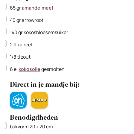
▢
65
gr
amandelmeel
▢
40
gr
arrowroot
▢
140
gr
kokosbloesemsuiker
▢
2
tl
kaneel
▢
1/8
tl
zout
▢
6
el
kokosolie
gesmolten
Direct in je mandje bij:
Benodigdheden
▢
bakvorm 20 x 20 cm