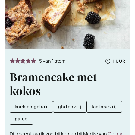
Totale
UUR
5
van 1 stem
1
UUR
tijd
Bramencake met
kokos
koek en gebak
glutenvrij
lactosevrij
paleo
Dit recept zag ik voorbij komen bij Marike van
Oh my