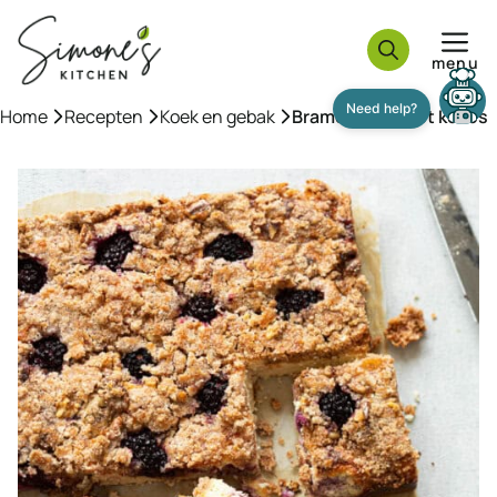
Ga
naar
menu
de
inhoud
Need help?
Home
»
Recepten
»
Koek en gebak
»
Bramencake met kokos