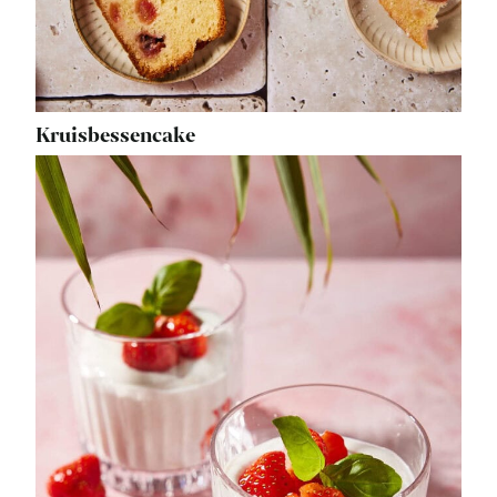
Kruisbessencake