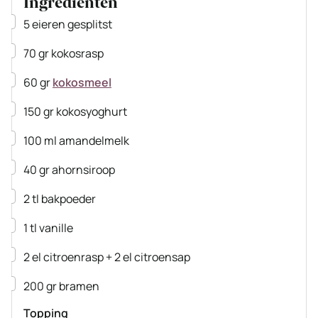
Ingrediënten
▢
5
eieren
gesplitst
▢
70
gr
kokosrasp
▢
60
gr
kokosmeel
▢
150
gr
kokosyoghurt
▢
100
ml
amandelmelk
▢
40
gr
ahornsiroop
▢
2
tl
bakpoeder
▢
1
tl
vanille
▢
2
el
citroenrasp + 2 el citroensap
▢
200
gr
bramen
Topping