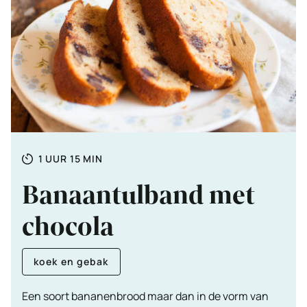
Totale
UUR
MINUTEN
1
UUR
15
MIN
tijd
Banaantulband met
chocola
koek en gebak
Een soort bananenbrood maar dan in de vorm van