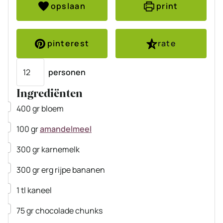
opslaan
print
pinterest
rate
Porties
personen
Ingrediënten
▢
400
gr
bloem
▢
100
gr
amandelmeel
▢
300
gr
karnemelk
▢
300
gr
erg rijpe bananen
▢
1
tl
kaneel
▢
75
gr
chocolade chunks