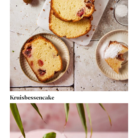
Kruisbessencake