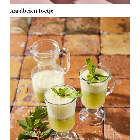
Aardbeien toetje