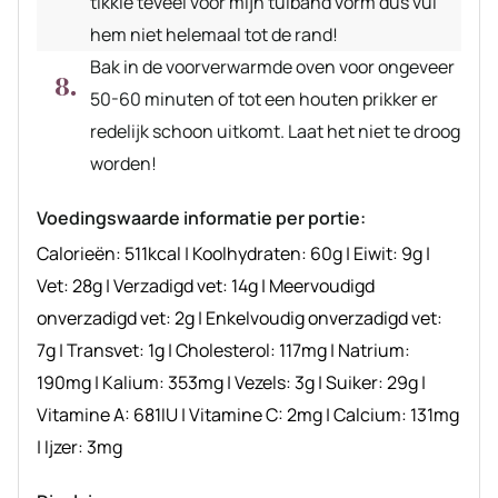
tikkie teveel voor mijn tulband vorm dus vul
hem niet helemaal tot de rand!
Bak in de voorverwarmde oven voor ongeveer
50-60 minuten of tot een houten prikker er
redelijk schoon uitkomt. Laat het niet te droog
worden!
Voedingswaarde informatie per portie:
Calorieën:
511
kcal
|
Koolhydraten:
60
g
|
Eiwit:
9
g
|
Vet:
28
g
|
Verzadigd vet:
14
g
|
Meervoudigd
onverzadigd vet:
2
g
|
Enkelvoudig onverzadigd vet:
7
g
|
Transvet:
1
g
|
Cholesterol:
117
mg
|
Natrium:
190
mg
|
Kalium:
353
mg
|
Vezels:
3
g
|
Suiker:
29
g
|
Vitamine A:
681
IU
|
Vitamine C:
2
mg
|
Calcium:
131
mg
|
Ijzer:
3
mg