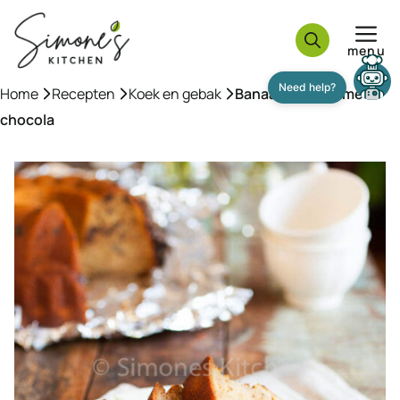
Ga
naar
menu
de
inhoud
Home
»
Recepten
»
Koek en gebak
»
Banaantulband met
chocola