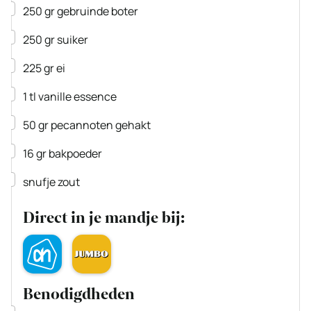
▢
250
gr
gebruinde boter
▢
250
gr
suiker
▢
225
gr
ei
▢
1
tl
vanille essence
▢
50
gr
pecannoten
gehakt
▢
16
gr
bakpoeder
▢
snufje zout
Direct in je mandje bij:
Benodigdheden