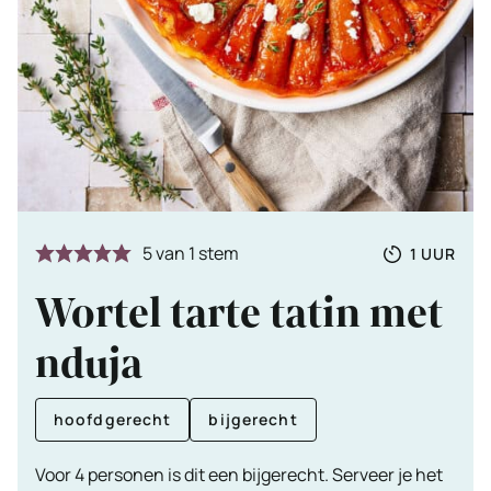
Totale
UUR
5
van 1 stem
1
UUR
tijd
Wortel tarte tatin met
nduja
hoofdgerecht
bijgerecht
Voor 4 personen is dit een bijgerecht. Serveer je het