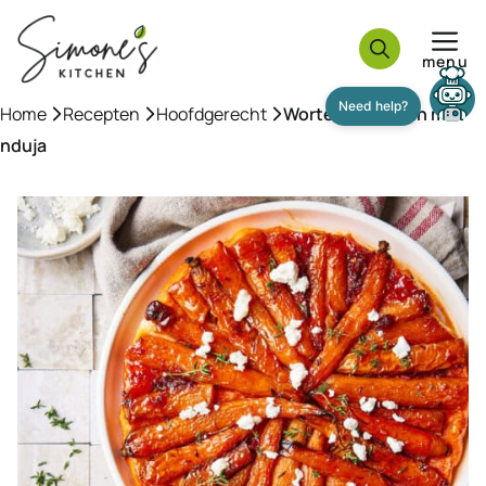
Ga
naar
menu
de
inhoud
Home
»
Recepten
»
Hoofdgerecht
»
Wortel tarte tatin met
nduja