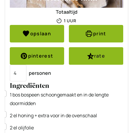
Totaaltijd
UUR
1
UUR
opslaan
print
pinterest
rate
Porties
personen
Ingrediënten
▢
1
bos
bospeen
schoongemaakt en in de lengte
doormidden
▢
2
el
honing
+ extra voor in de ovenschaal
▢
2
el
olijfolie