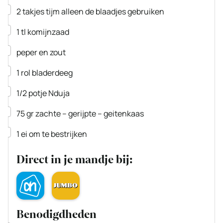
▢
2
takjes
tijm
alleen de blaadjes gebruiken
▢
1
tl
komijnzaad
▢
peper en zout
▢
1
rol
bladerdeeg
▢
1/2
potje
Nduja
▢
75
gr
zachte – gerijpte – geitenkaas
▢
1
ei
om te bestrijken
Direct in je mandje bij:
Benodigdheden