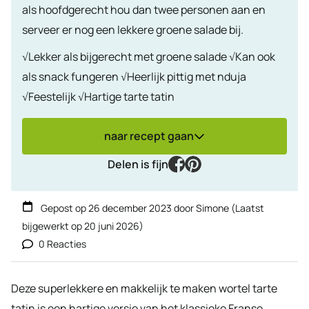
als hoofdgerecht hou dan twee personen aan en
serveer er nog een lekkere groene salade bij.
√Lekker als bijgerecht met groene salade √Kan ook
als snack fungeren √Heerlijk pittig met nduja
√Feestelijk √Hartige tarte tatin
naar recept gaan
facebook
pinterest
Delen is fijn
Gepost op
26 december 2023
door
Simone
(Laatst
bijgewerkt op
20 juni 2026
)
0 Reacties
Deze superlekkere en makkelijk te maken wortel tarte
tatin is een hartige versie van het klassieke Franse