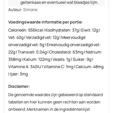
geitenkaas en eventueel wat blaadjes tijm.
Auteur
Auteur:
Simone
recept
Voedingswaarde informatie per portie:
Calorieën:
556
kcal
|
Koolhydraten:
37
g
|
Eiwit:
12
g
|
Vet:
40
g
|
Verzadigd vet:
12
g
|
Meervoudigd
onverzadigd vet:
5
g
|
Enkelvoudig onverzadigd vet:
22
g
|
Transvet:
0.04
g
|
Cholesterol:
63
mg
|
Natrium:
358
mg
|
Kalium:
122
mg
|
Vezels:
1
g
|
Suiker:
9
g
|
Vitamine A:
340
IU
|
Vitamine C:
1
mg
|
Calcium:
48
mg
|
Ijzer:
3
mg
Disclaimer:
De genoemde waardes zijn gebaseerd op standaard
tabellen en hier kunnen geen rechten aan worden
ontleend. Merknamen in de ingrediëntenlijst