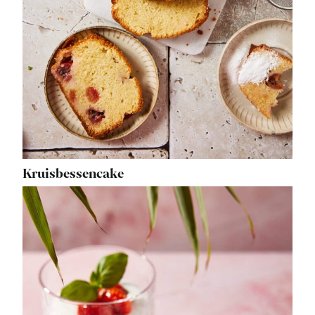
Kruisbessencake