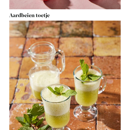
Aardbeien toetje