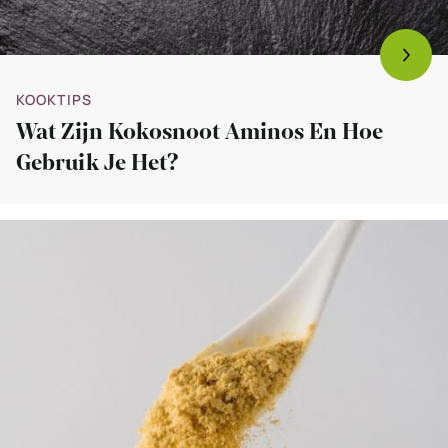
KOOKTIPS
Wat Zijn Kokosnoot Aminos En Hoe
Gebruik Je Het?
Bekijk
Wat
zijn
edelgistvlokken
en
hoe
gebruik
je