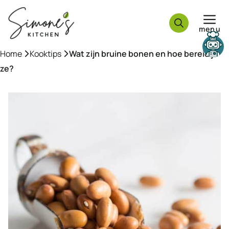
Ga
naar
menu
de
inhoud
Need help?
Home
»
Kooktips
»
Wat zijn bruine bonen en hoe bereid je
ze?