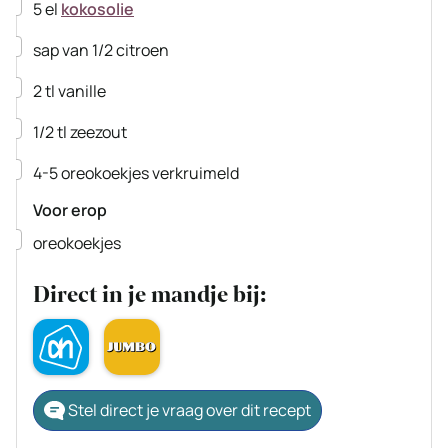
▢
5
el
kokosolie
▢
sap van 1/2 citroen
▢
2
tl
vanille
▢
1/2
tl
zeezout
▢
4-5
oreokoekjes
verkruimeld
Voor erop
▢
oreokoekjes
Direct in je mandje bij:
Stel direct je vraag over dit recept