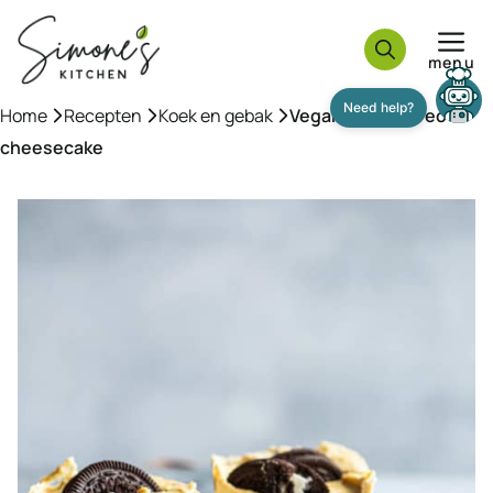
Ga
naar
menu
de
inhoud
Home
»
Recepten
»
Koek en gebak
»
Vegan mango oreo
Need help?
cheesecake