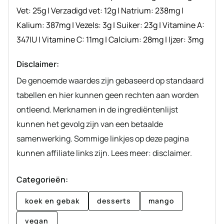
Vet:
25
g
|
Verzadigd vet:
12
g
|
Natrium:
238
mg
|
Kalium:
387
mg
|
Vezels:
3
g
|
Suiker:
23
g
|
Vitamine A:
347
IU
|
Vitamine C:
11
mg
|
Calcium:
28
mg
|
Ijzer:
3
mg
Disclaimer:
De genoemde waardes zijn gebaseerd op standaard
tabellen en hier kunnen geen rechten aan worden
ontleend. Merknamen in de ingrediëntenlijst
kunnen het gevolg zijn van een betaalde
samenwerking. Sommige linkjes op deze pagina
kunnen affiliate links zijn. Lees meer: disclaimer.
Categorieën:
koek en gebak
desserts
mango
vegan