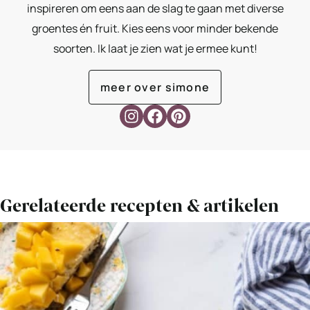
inspireren om eens aan de slag te gaan met diverse
groentes én fruit. Kies eens voor minder bekende
soorten. Ik laat je zien wat je ermee kunt!
meer over simone
Gerelateerde recepten & artikelen
Bekijk
Mango
cheesecake
met