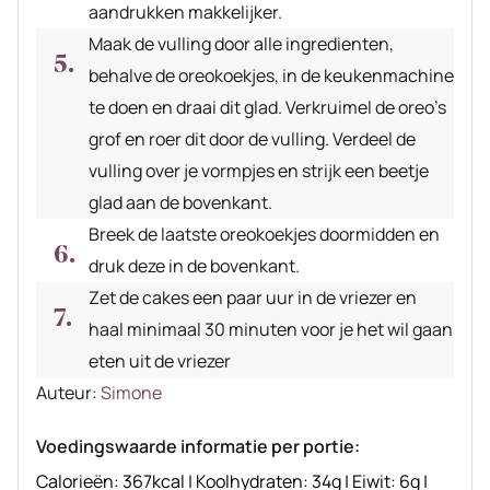
aandrukken makkelijker.
Maak de vulling door alle ingredienten,
behalve de oreokoekjes, in de keukenmachine
te doen en draai dit glad. Verkruimel de oreo's
grof en roer dit door de vulling. Verdeel de
vulling over je vormpjes en strijk een beetje
glad aan de bovenkant.
Breek de laatste oreokoekjes doormidden en
druk deze in de bovenkant.
Zet de cakes een paar uur in de vriezer en
haal minimaal 30 minuten voor je het wil gaan
eten uit de vriezer
Auteur
Auteur:
Simone
recept
Voedingswaarde informatie per portie:
Calorieën:
367
kcal
|
Koolhydraten:
34
g
|
Eiwit:
6
g
|