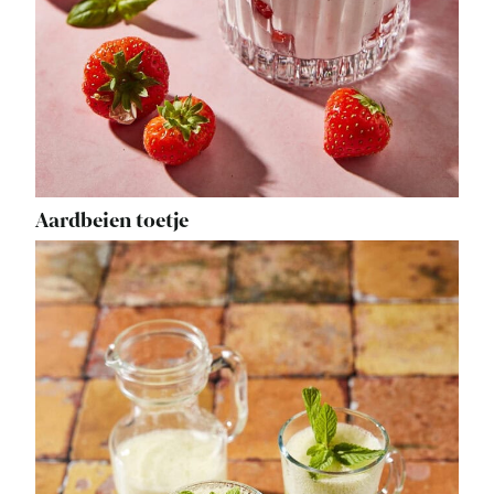
Aardbeien toetje