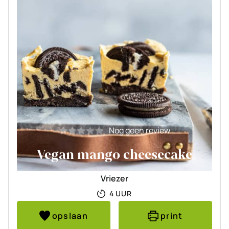
Nog geen review
Vegan mango cheesecake
Vriezer
UUR
4
UUR
opslaan
print