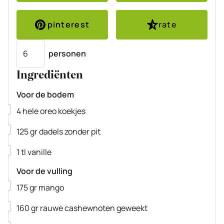
pinterest
rate
Porties
personen
Ingrediënten
Voor de bodem
▢
4
hele
oreo koekjes
▢
125
gr
dadels
zonder pit
▢
1
tl
vanille
Voor de vulling
▢
175
gr
mango
▢
160
gr
rauwe cashewnoten
geweekt