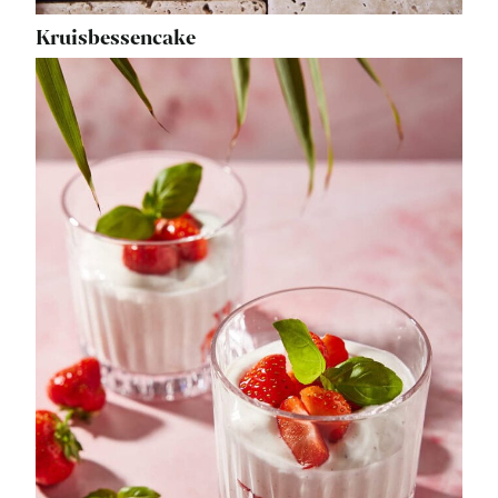
Kruisbessencake