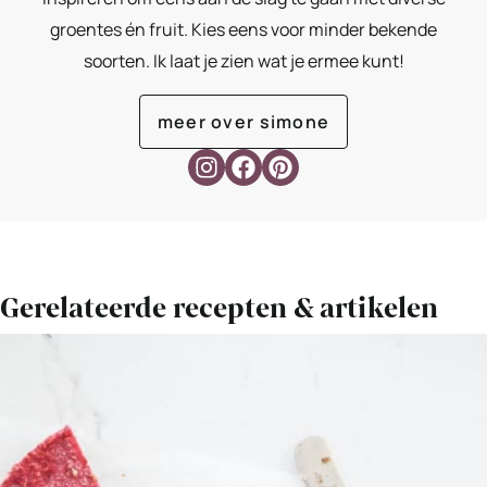
groentes én fruit. Kies eens voor minder bekende
soorten. Ik laat je zien wat je ermee kunt!
meer over simone
Gerelateerde recepten & artikelen
Bekijk
Vegan
cheesecake
met
frambozen