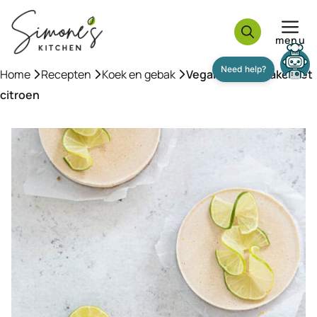
Ga
naar
menu
de
inhoud
Need help?
Home
»
Recepten
»
Koek en gebak
»
Vegan cheesecake met
citroen