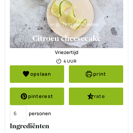
Nog geen review
Citroen cheesecake
Vriezertijd
UUR
4
UUR
opslaan
print
pinterest
rate
Porties
personen
Ingrediënten