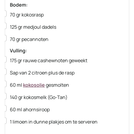
Bodem:
▢
70
gr
kokosrasp
▢
125
gr
medjoul dadels
▢
70
gr
pecannoten
Vulling:
▢
175
gr
rauwe cashewnoten
geweekt
▢
Sap van 2 citroen plus de rasp
▢
60
ml
kokosolie
gesmolten
▢
140
gr
kokosmelk
(Go-Tan)
▢
60
ml
ahornsiroop
▢
1
limoen in dunne plakjes om te serveren