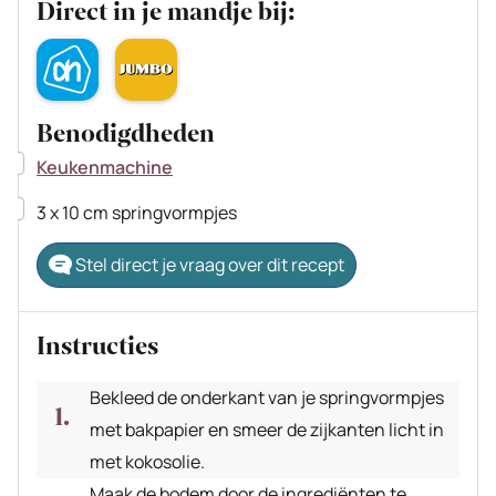
Direct in je mandje bij:
Benodigdheden
▢
Keukenmachine
▢
3 x 10 cm springvormpjes
Stel direct je vraag over dit recept
Instructies
Bekleed de onderkant van je springvormpjes
met bakpapier en smeer de zijkanten licht in
met kokosolie.
Maak de bodem door de ingrediënten te