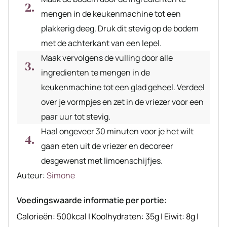
mengen in de keukenmachine tot een
plakkerig deeg. Druk dit stevig op de bodem
met de achterkant van een lepel.
Maak vervolgens de vulling door alle
ingredienten te mengen in de
keukenmachine tot een glad geheel. Verdeel
over je vormpjes en zet in de vriezer voor een
paar uur tot stevig.
Haal ongeveer 30 minuten voor je het wilt
gaan eten uit de vriezer en decoreer
desgewenst met limoenschijfjes.
Auteur
Auteur:
Simone
recept
Voedingswaarde informatie per portie:
Calorieën:
500
kcal
|
Koolhydraten:
35
g
|
Eiwit:
8
g
|