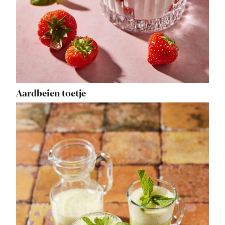
Aardbeien toetje