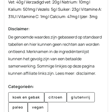
Vet:
40
g
|
Verzadigd vet:
20
g
|
Natrium:
10
mg
|
Kalium:
501
mg
|
Vezels:
5
g
|
Suiker:
23
g
|
Vitamine A:
31
IU
|
Vitamine C:
1
mg
|
Calcium:
47
mg
|
Ijzer:
3
mg
Disclaimer:
De genoemde waardes zijn gebaseerd op standaard
tabellen en hier kunnen geen rechten aan worden
ontleend. Merknamen in de ingrediëntenlijst
kunnen het gevolg zijn van een betaalde
samenwerking. Sommige linkjes op deze pagina
kunnen affiliate links zijn. Lees meer: disclaimer.
Categorieën:
koek en gebak
citroen
glutenvrij
paleo
vegan