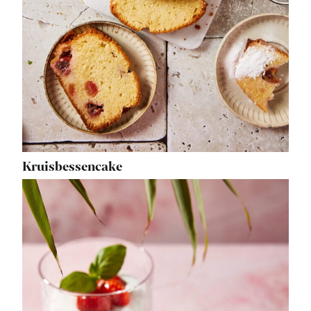
Kruisbessencake