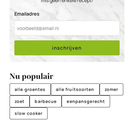
mis geen enkele recept!
Emailadres
inschrijven
Nu populair
alle groentes
alle fruitsoorten
zomer
zoet
barbecue
eenpansgerecht
slow cooker