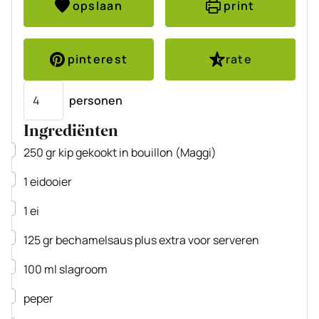
opslaan
print
pinterest
rate
Porties
personen
Ingrediënten
▢
250
gr
kip
gekookt in bouillon
(Maggi)
▢
1
eidooier
▢
1
ei
▢
125
gr
bechamelsaus
plus extra voor serveren
▢
100
ml
slagroom
▢
peper