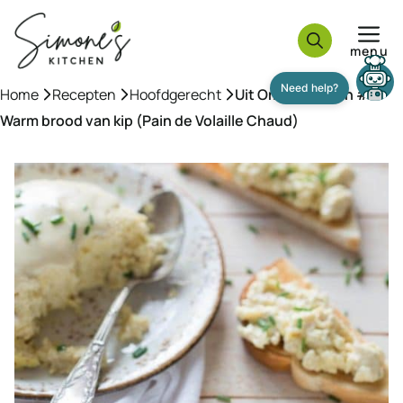
Ga
naar
menu
de
inhoud
Home
»
Recepten
»
Hoofdgerecht
»
Uit Oma’s Keuken #5:
Warm brood van kip (Pain de Volaille Chaud)