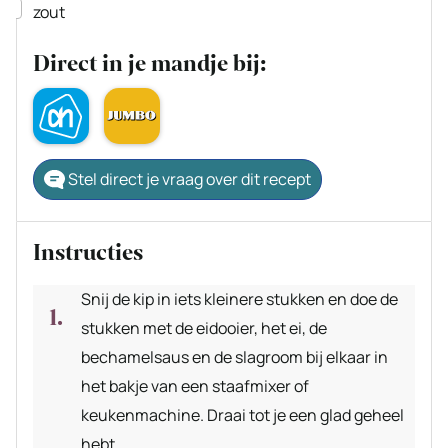
▢
zout
Direct in je mandje bij:
Stel direct je vraag over dit recept
Instructies
Snij de kip in iets kleinere stukken en doe de
stukken met de eidooier, het ei, de
bechamelsaus en de slagroom bij elkaar in
het bakje van een staafmixer of
keukenmachine. Draai tot je een glad geheel
hebt.