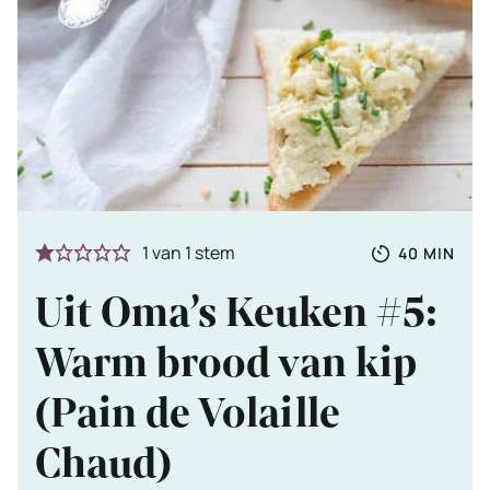
Totale
MINUTE
1
van 1 stem
40
MIN
tijd
Uit Oma’s Keuken #5:
Warm brood van kip
(Pain de Volaille
Chaud)