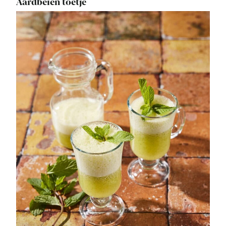
Aardbeien toetje