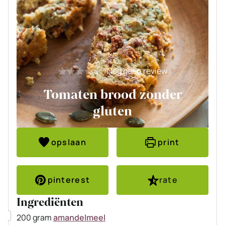
Nog geen review
Tomaten brood zonder
gluten
opslaan
print
pinterest
rate
Ingrediënten
▢
200
gram
amandelmeel