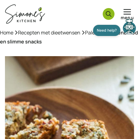
Ga
naar
menu
de
inhoud
Home
»
Recepten met dieetwensen
»
Paleo
»
Tomatenbrood
en slimme snacks