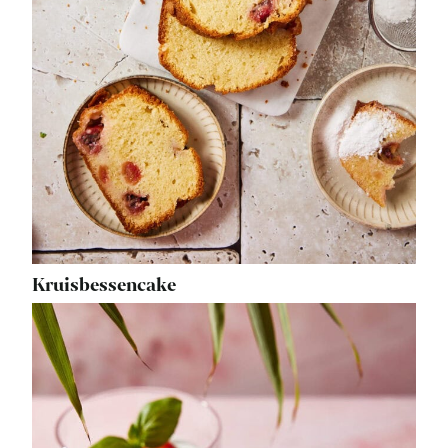
Kruisbessencake