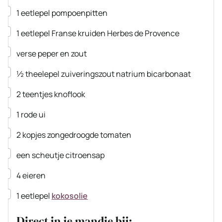
▢
1
eetlepel
pompoenpitten
▢
1
eetlepel
Franse kruiden
Herbes de Provence
▢
verse peper en zout
▢
½
theelepel
zuiveringszout
natrium bicarbonaat
▢
2
teentjes knoflook
▢
1
rode ui
▢
2
kopjes zongedroogde tomaten
▢
een scheutje citroensap
▢
4
eieren
▢
1
eetlepel
kokosolie
Direct in je mandje bij: