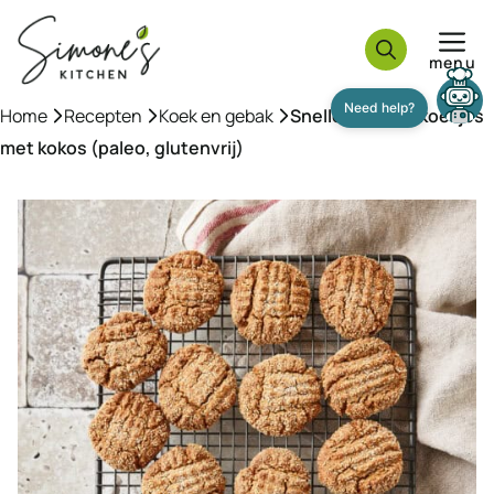
Ga
naar
menu
de
inhoud
Home
»
Recepten
»
Koek en gebak
»
Snelle amandelkoekjes
met kokos (paleo, glutenvrij)