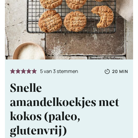
Totale
MINUTE
5
van
3
stemmen
20
MIN
tijd
Snelle
amandelkoekjes met
kokos (paleo,
glutenvrij)