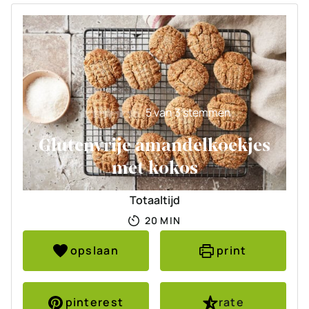
5
van
3
stemmen
Glutenvrije amandelkoekjes
met kokos
Totaaltijd
MINUTEN
20
MIN
opslaan
print
pinterest
rate