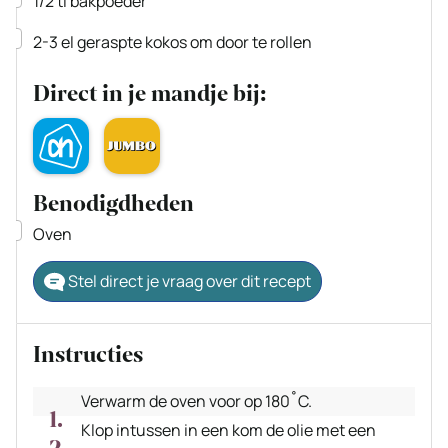
1/2
tl
bakpoeder
▢
2-3
el
geraspte kokos
om door te rollen
Direct in je mandje bij:
Benodigdheden
▢
Oven
Stel direct je vraag over dit recept
Instructies
Verwarm de oven voor op 180˚C.
Klop intussen in een kom de olie met een