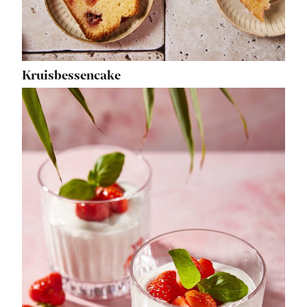
Kruisbessencake