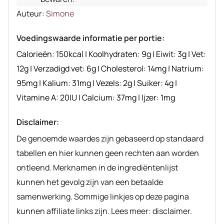
Auteur
Auteur:
Simone
recept
Voedingswaarde informatie per portie:
Calorieën:
150
kcal
|
Koolhydraten:
9
g
|
Eiwit:
3
g
|
Vet:
12
g
|
Verzadigd vet:
6
g
|
Cholesterol:
14
mg
|
Natrium:
95
mg
|
Kalium:
31
mg
|
Vezels:
2
g
|
Suiker:
4
g
|
Vitamine A:
20
IU
|
Calcium:
37
mg
|
Ijzer:
1
mg
Disclaimer:
De genoemde waardes zijn gebaseerd op standaard
tabellen en hier kunnen geen rechten aan worden
ontleend. Merknamen in de ingrediëntenlijst
kunnen het gevolg zijn van een betaalde
samenwerking. Sommige linkjes op deze pagina
kunnen affiliate links zijn. Lees meer: disclaimer.