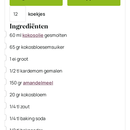
Porties
koekjes
Ingrediënten
▢
60
ml
kokosolie
gesmolten
▢
65
gr
kokosbloesemsuiker
▢
1
ei
groot
▢
1/2
tl
kardemom
gemalen
▢
150
gr
amandelmeel
▢
20
gr
kokosbloem
▢
1/4
tl
zout
▢
1/4
tl
baking soda
▢