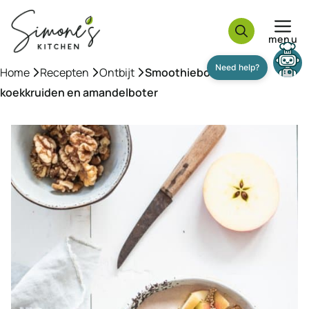
Ga
naar
menu
de
inhoud
Home
»
Recepten
»
Ontbijt
»
Smoothiebowl met
koekkruiden en amandelboter