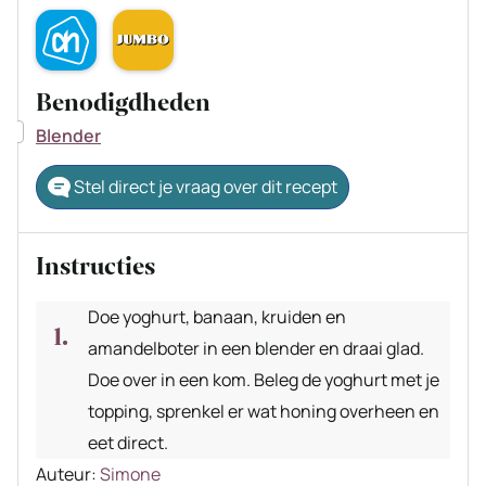
Benodigdheden
▢
Blender
Stel direct je vraag over dit recept
Instructies
Doe yoghurt, banaan, kruiden en
amandelboter in een blender en draai glad.
Doe over in een kom. Beleg de yoghurt met je
topping, sprenkel er wat honing overheen en
eet direct.
Auteur
Auteur:
Simone