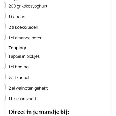
▢
200
gr
kokosyoghurt
▢
1
banaan
▢
2
tl
koekkruiden
▢
1
el
amandelboter
Topping:
▢
1
appel
in blokjes
▢
1
el
honing
▢
½
tl
kaneel
▢
2
el
walnoten
gehakt
▢
1
tl
sesamzaad
Direct in je mandje bij: