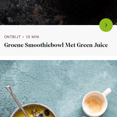
ONTBIJT
• 10 MIN
Groene Smoothiebowl Met Green Juice
Bekijk
Kurkuma
smoothiebowl
met
banaan
en
perzik