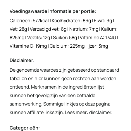
recept
Voedingswaarde informatie per portie:
Calorieën:
577
kcal
|
Koolhydraten:
86
g
|
Eiwit:
9
g
|
Vet:
28
g
|
Verzadigd vet:
6
g
|
Natrium:
7
mg
|
Kalium:
825
mg
|
Vezels:
12
g
|
Suiker:
58
g
|
Vitamine A:
174
IU
|
Vitamine C:
19
mg
|
Calcium:
225
mg
|
Ijzer:
3
mg
Disclaimer:
De genoemde waardes zijn gebaseerd op standaard
tabellen en hier kunnen geen rechten aan worden
ontleend. Merknamen in de ingrediëntenlijst
kunnen het gevolg zijn van een betaalde
samenwerking. Sommige linkjes op deze pagina
kunnen affiliate links zijn. Lees meer: disclaimer.
Categorieën: