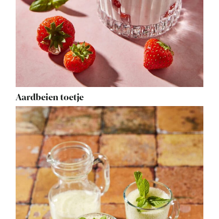
Aardbeien toetje