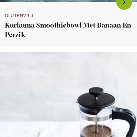
GLUTENVRIJ
Kurkuma Smoothiebowl Met Banaan En
Perzik
Bekijk
Smoothiebowl
met
banaan,
kokos
en
peer