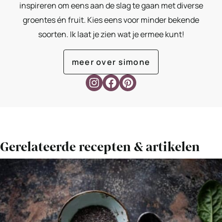
inspireren om eens aan de slag te gaan met diverse
groentes én fruit. Kies eens voor minder bekende
soorten. Ik laat je zien wat je ermee kunt!
meer over simone
Gerelateerde recepten & artikelen
Bekijk
Groene
smoothiebowl
met