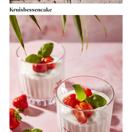
Kruisbessencake