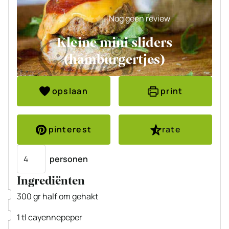
Nog geen review
Kleine mini sliders
(hamburgertjes)
opslaan
print
pinterest
rate
Porties
personen
Ingrediënten
▢
300
gr
half om gehakt
▢
1
tl
cayennepeper