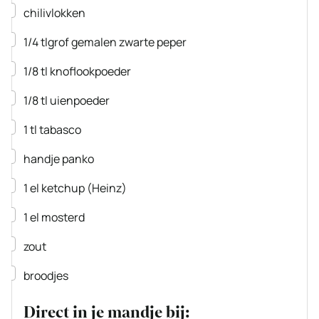
▢
chilivlokken
▢
1/4
tlgrof gemalen zwarte peper
▢
1/8
tl
knoflookpoeder
▢
1/8
tl
uienpoeder
▢
1
tl
tabasco
▢
handje
panko
▢
1
el
ketchup
(Heinz)
▢
1
el
mosterd
▢
zout
▢
broodjes
Direct in je mandje bij: