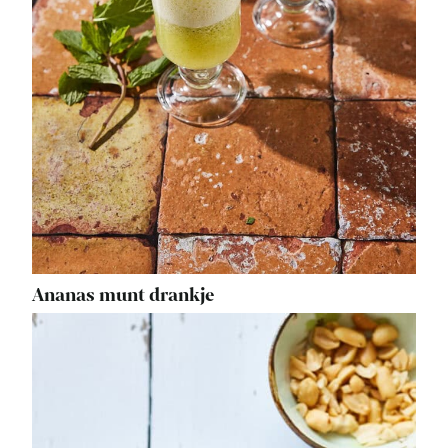
Ananas munt drankje