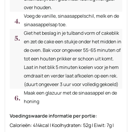
over houden.
Voeg de vanille, sinaasappelschil, melk en de
sinaasappelsap toe.
Giet het beslag in je tulband vorm of cakeblik
en zet de cake een stukje onder het midden in
de oven. Bak voor ongeveer 55-65 minuten of
tot een houten prikker er schoon uit komt.
Laat in het blik 5 minuten koelen voor je hem
omdraait en verder laat afkoelen op een rek.
(duurt ongeveer 3 uur voor volledig gekoeld)
Maak een glazuur met de sinaasappel en de
honing
Voedingswaarde informatie per portie:
Calorieën:
414
kcal
|
Koolhydraten:
52
g
|
Eiwit:
7
g
|