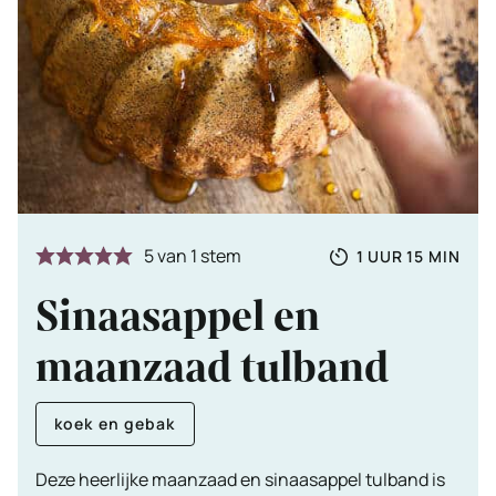
Totale
UUR
MINUTE
5
van 1 stem
1
UUR
15
MIN
tijd
Sinaasappel en
maanzaad tulband
koek en gebak
Deze heerlijke maanzaad en sinaasappel tulband is