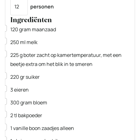
Porties
personen
Ingrediënten
▢
120
gram
maanzaad
▢
250
ml
melk
▢
225
g
boter
zacht op kamertemperatuur, met een
beetje extra om het blik in te smeren
▢
220
gr
suiker
▢
3
eieren
▢
300
gram
bloem
▢
2
tl
bakpoeder
▢
1
vanille boon
zaadjes alleen
▢