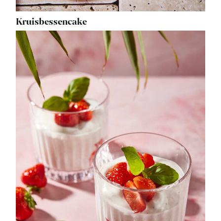
Kruisbessencake