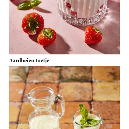
Aardbeien toetje