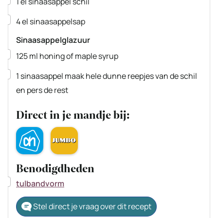
1
el
sinaasappel schil
▢
4
el
sinaasappelsap
Sinaasappelglazuur
▢
125
ml
honing of maple syrup
▢
1
sinaasappel
maak hele dunne reepjes van de schil
en pers de rest
Direct in je mandje bij:
Benodigdheden
▢
tulbandvorm
Stel direct je vraag over dit recept