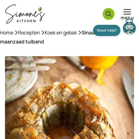
Ga
naar
menu
de
inhoud
Home
»
Recepten
»
Koek en gebak
»
Sinaasappel en
maanzaad tulband