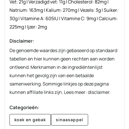
Vet:
21
g
|
Verzadigd vet:
11
g
|
Cholesterol:
82
mg
|
Natrium:
163
mg
|
Kalium:
270
mg
|
Vezels:
3
g
|
Suiker:
30
g
|
Vitamine A:
605
IU
|
Vitamine C:
9
mg
|
Calcium:
225
mg
|
Ijzer:
2
mg
Disclaimer:
De genoemde waardes zijn gebaseerd op standaard
tabellen en hier kunnen geen rechten aan worden
ontleend. Merknamen in de ingrediëntenlijst
kunnen het gevolg zijn van een betaalde
samenwerking. Sommige linkjes op deze pagina
kunnen affiliate links zijn. Lees meer: disclaimer.
Categorieën:
koek en gebak
sinaasappel