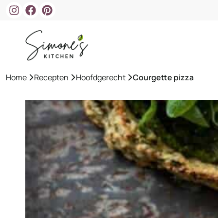
Ga
naar
de
inhoud
Home
»
Recepten
»
Hoofdgerecht
»
Courgette pizza