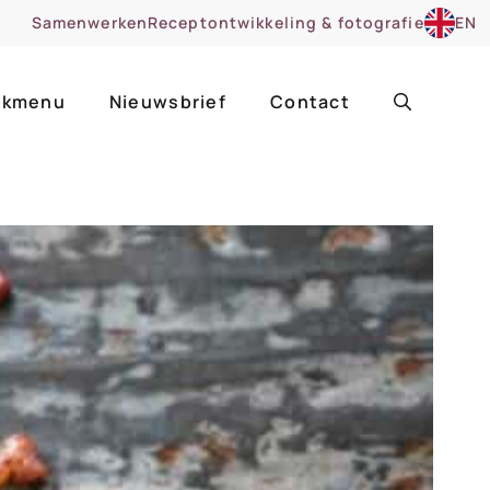
Samenwerken
Receptontwikkeling & fotografie
EN
kmenu
Nieuwsbrief
Contact
ir
Uitgelicht
roentes
ruitsoorten
zoet
cue
nsgerecht
ooker