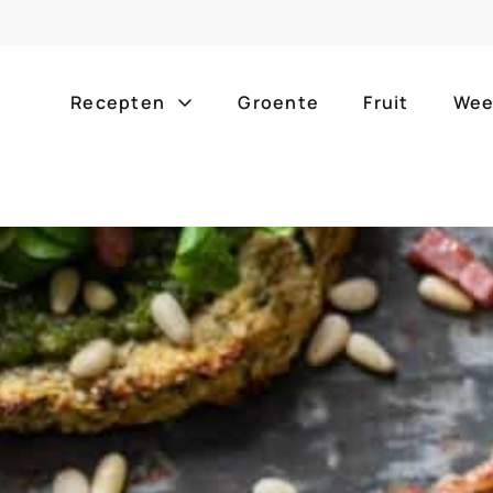
Recepten
Groente
Fruit
Wee
Gang
Popula
alle g
ontbijt
bijgerechten
alle f
lunch
hoofdgerechten
zomer
borrelhapjes
desserts
barbe
voorgerechten
drankjes
eenpa
slow c