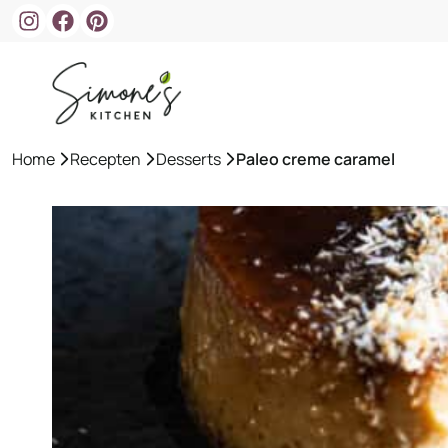
Ga
naar
de
inhoud
Home
»
Recepten
»
Desserts
»
Paleo creme caramel