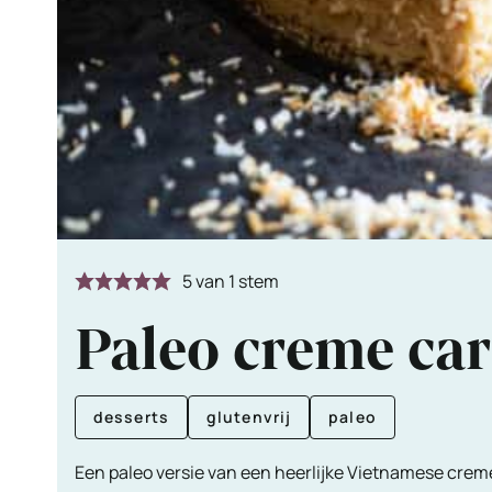
5
van 1 stem
Paleo creme ca
desserts
glutenvrij
paleo
Een paleo versie van een heerlijke Vietnamese cre