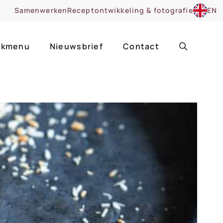
Samenwerken
Receptontwikkeling & fotografie
EN
kmenu
Nieuwsbrief
Contact
ir
Uitgelicht
roentes
ruitsoorten
zoet
cue
nsgerecht
ooker