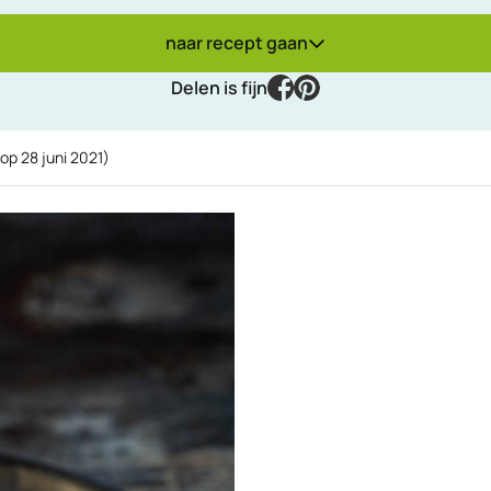
naar recept gaan
facebook
pinterest
Delen is fijn
 op
28 juni 2021
)