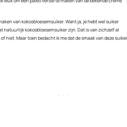
 me leuk om een paleo versie te maken van de bekende creme
maken van kokosbloesemsuiker. Want ja, je hebt wel suiker
 natuurlijk kokosbloesemsuiker zijn. Dat is van zichzelf al
is of niet. Maar toen bedacht ik me dat de smaak van deze suike