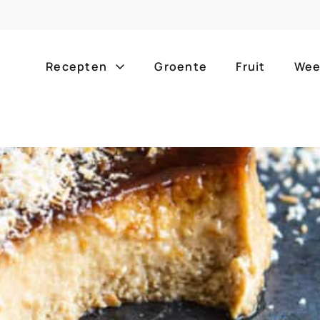
Recepten
Groente
Fruit
Wee
Gang
Popula
alle g
ontbijt
bijgerechten
alle f
lunch
hoofdgerechten
zomer
borrelhapjes
desserts
barbe
voorgerechten
drankjes
eenpa
slow c