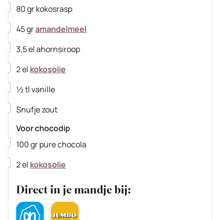
▢
80
gr
kokosrasp
▢
45
gr
amandelmeel
▢
3,5
el
ahornsiroop
▢
2
el
kokosolie
▢
½
tl
vanille
▢
Snufje zout
Voor chocodip
▢
100
gr
pure chocola
▢
2
el
kokosolie
Direct in je mandje bij: