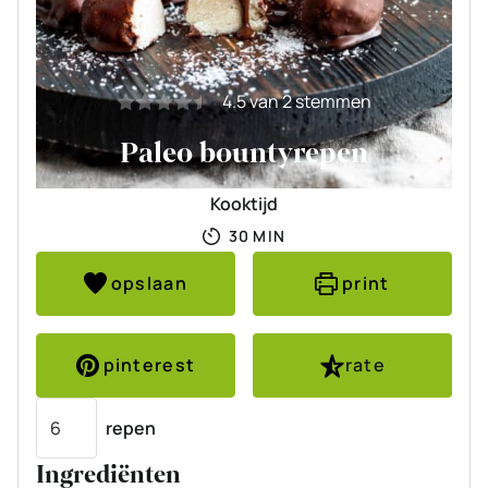
4.5
van
2
stemmen
Paleo bountyrepen
Kooktijd
MINUTEN
30
MIN
opslaan
print
pinterest
rate
Porties
repen
Ingrediënten