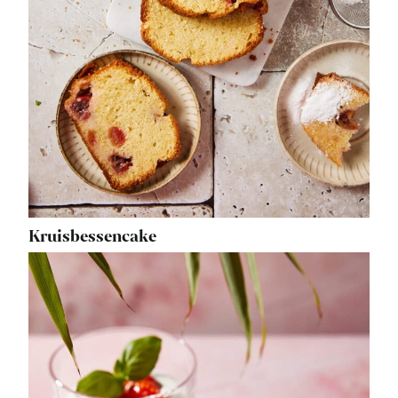
Kruisbessencake