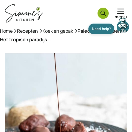
Ga
naar
menu
de
inhoud
Need help?
Home
»
Recepten
»
Koek en gebak
»
Paleo bountyrepen –
Het tropisch paradijs….