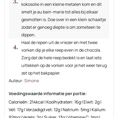
kokosolie in een kleine metalen kom en dit
smelt je au bain-marie tot alles bij elkaar
gesmolten is. Doe over in een klein schaaltje
zodat er genoeg diepte is om zometeen te
dippen.
Haal de repen uit de vriezer en met twee
vorken dip je elke reep even in de chocola.
Zorg dat de hele reep bedekt is en laat iets
uitlekken op de vorken voor je het weer terug
zet op het bakpapier.
Auteur
Auteur:
Simone
recept
Voedingswaarde informatie per portie:
Calorieën:
214
kcal
|
Koolhydraten:
16
g
|
Eiwit:
2
g
|
Vet:
17
g
|
Verzadigd vet:
12
g
|
Natrium:
5
mg
|
Kalium:
92
mg
|
Vezels:
2
g
|
Suiker:
13
g
|
Vitamine C:
1
mg
|