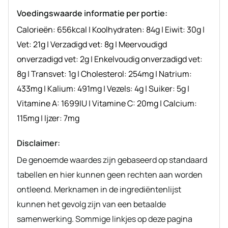
Voedingswaarde informatie per portie:
Calorieën:
656
kcal
|
Koolhydraten:
84
g
|
Eiwit:
30
g
|
Vet:
21
g
|
Verzadigd vet:
8
g
|
Meervoudigd
onverzadigd vet:
2
g
|
Enkelvoudig onverzadigd vet:
8
g
|
Transvet:
1
g
|
Cholesterol:
254
mg
|
Natrium:
433
mg
|
Kalium:
491
mg
|
Vezels:
4
g
|
Suiker:
5
g
|
Vitamine A:
1699
IU
|
Vitamine C:
20
mg
|
Calcium:
115
mg
|
Ijzer:
7
mg
Disclaimer:
De genoemde waardes zijn gebaseerd op standaard
tabellen en hier kunnen geen rechten aan worden
ontleend. Merknamen in de ingrediëntenlijst
kunnen het gevolg zijn van een betaalde
samenwerking. Sommige linkjes op deze pagina