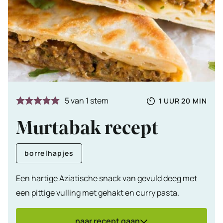
Totale
UUR
MINUTE
5
van 1 stem
1
UUR
20
MIN
tijd
Murtabak recept
borrelhapjes
Een hartige Aziatische snack van gevuld deeg met
een pittige vulling met gehakt en curry pasta.
naar recept gaan