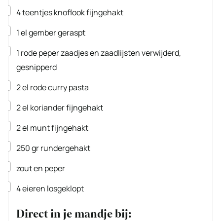
▢
4
teentjes
knoflook
fijngehakt
▢
1
el
gember
geraspt
▢
1
rode peper
zaadjes en zaadlijsten verwijderd,
gesnipperd
▢
2
el
rode curry pasta
▢
2
el
koriander
fijngehakt
▢
2
el
munt
fijngehakt
▢
250
gr
rundergehakt
▢
zout en peper
▢
4
eieren
losgeklopt
Direct in je mandje bij: