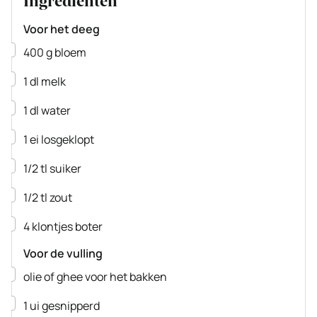
Ingrediënten
Voor het deeg
▢
400
g
bloem
▢
1
dl
melk
▢
1
dl
water
▢
1
ei
losgeklopt
▢
1/2
tl
suiker
▢
1/2
tl
zout
▢
4
klontjes
boter
Voor de vulling
▢
olie of ghee voor het bakken
▢
1
ui
gesnipperd