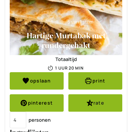
5
van 1 stem
Hartige Murtabak met
rundergehakt
Totaaltijd
UUR
MINUTEN
1
UUR
20
MIN
opslaan
print
pinterest
rate
Porties
personen