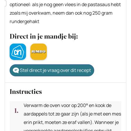
▢
optioneel: als je nog geen vlees in de pastasaus hebt
zoals mij overkwam, neem dan ook nog 250 gram
rundergehakt
Direct in je mandje bij:
Stel direct je vraag over dit recept
Instructies
Verwarm de oven voor op 200° en kook de
aardappels tot ze gaar zijn (als je met een mes
erin prikt, moeten ze eraf vallen). Wanneer je
voorgekookte aardappelschijfjes gebruikt