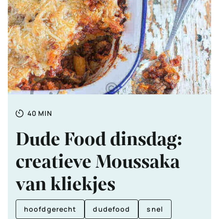
Totale
MINUTEN
40
MIN
tijd
Dude Food dinsdag:
creatieve Moussaka
van kliekjes
hoofdgerecht
dudefood
snel