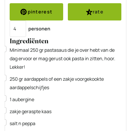
pinterest
rate
Porties
personen
Ingrediënten
▢
Minimaal 250 gr pastasaus die je over hebt van de
dag ervoor
er mag gerust ook pasta in zitten, hoor.
Lekker!
▢
250
gr
aardappels
of een zakje voorgekookte
aardappelschijfjes
▢
1
aubergine
▢
zakje geraspte kaas
▢
salt n peppa