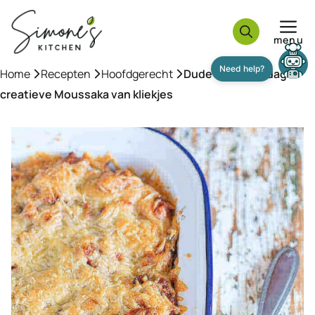
Ga
naar
menu
de
inhoud
Home
»
Recepten
»
Hoofdgerecht
»
Dude Food dinsdag:
creatieve Moussaka van kliekjes