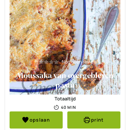
Nog geen review
Moussaka van overgebleven
pasta
Totaaltijd
MINUTEN
40
MIN
opslaan
print