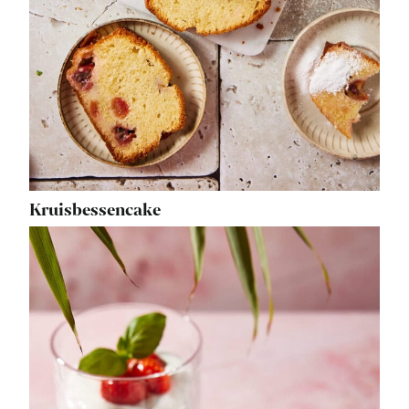
Kruisbessencake