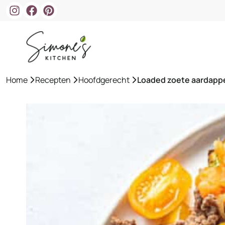
Ga
naar
de
inhoud
Home
»
Recepten
»
Hoofdgerecht
»
Loaded zoete aardappe