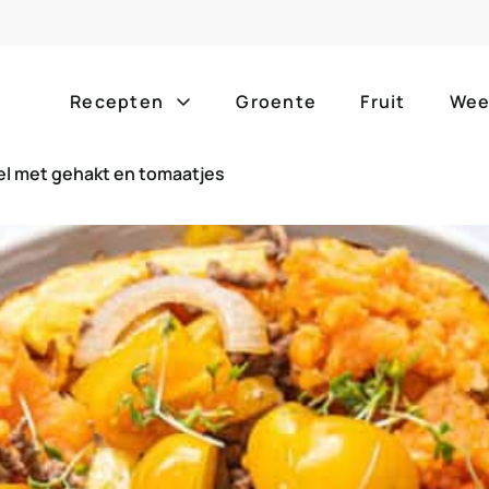
Recepten
Groente
Fruit
Wee
l met gehakt en tomaatjes
Gang
Popula
alle g
ontbijt
bijgerechten
alle f
lunch
hoofdgerechten
zomer
borrelhapjes
desserts
barbe
voorgerechten
drankjes
eenpa
slow c