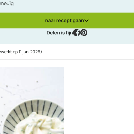
 smeuïg
naar recept gaan
facebook
pinterest
Delen is fijn
gewerkt op
11 juni 2026
)