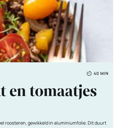
Totale
MINUTEN
40
MIN
tijd
t en tomaatjes
el roosteren, gewikkeld in aluminiumfolie. Dit duurt