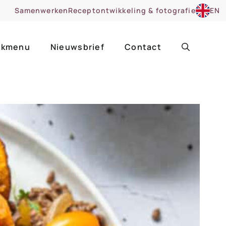
Samenwerken
Receptontwikkeling & fotografie
EN
kmenu
Nieuwsbrief
Contact
ir
Uitgelicht
roentes
ruitsoorten
zoet
cue
nsgerecht
ooker