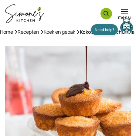
Ga
naar
menu
de
inhoud
Home
»
Recepten
»
Koek en gebak
»
Kokoscake met chocola
Need help?