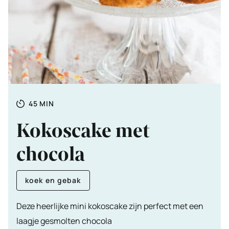
Totale
MINUTEN
45
MIN
tijd
Kokoscake met
chocola
koek en gebak
Deze heerlijke mini kokoscake zijn perfect met een
laagje gesmolten chocola