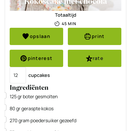
Kokoscake met chocola
Totaaltijd
MINUTEN
45
MIN
opslaan
print
pinterest
rate
Porties
cupcakes
Ingrediënten
▢
125
gr
boter
gesmolten
▢
80
gr
geraspte kokos
▢
270
gram
poedersuiker
gezeefd