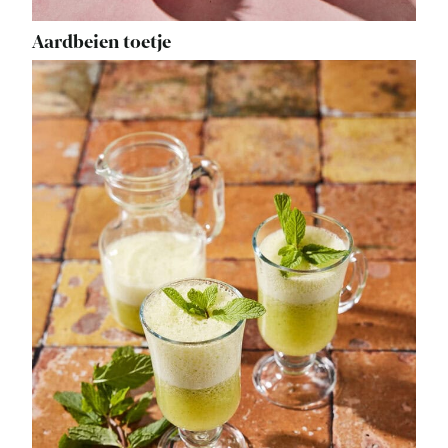
Aardbeien toetje