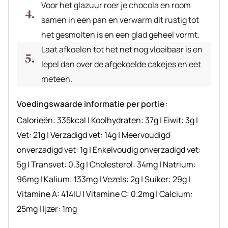
Voor het glazuur roer je chocola en room
samen in een pan en verwarm dit rustig tot
het gesmolten is en een glad geheel vormt.
Laat afkoelen tot het net nog vloeibaar is en
lepel dan over de afgekoelde cakejes en eet
meteen.
Voedingswaarde informatie per portie:
Calorieën:
335
kcal
|
Koolhydraten:
37
g
|
Eiwit:
3
g
|
Vet:
21
g
|
Verzadigd vet:
14
g
|
Meervoudigd
onverzadigd vet:
1
g
|
Enkelvoudig onverzadigd vet:
5
g
|
Transvet:
0.3
g
|
Cholesterol:
34
mg
|
Natrium:
96
mg
|
Kalium:
133
mg
|
Vezels:
2
g
|
Suiker:
29
g
|
Vitamine A:
414
IU
|
Vitamine C:
0.2
mg
|
Calcium:
25
mg
|
Ijzer:
1
mg