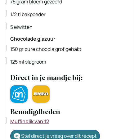
▢
75
gram
bloem
gezeefd
▢
1/2
tl
bakpoeder
▢
5
eiwitten
Chocolade glazuur
▢
150
gr
pure chocola
grof gehakt
▢
125
ml
slagroom
Direct in je mandje bij:
Benodigdheden
▢
Muffinblik van 12
Stel direct je vraag over dit recept