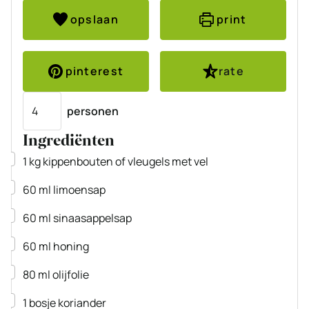
opslaan
print
pinterest
rate
Porties
personen
Ingrediënten
▢
1
kg
kippenbouten of vleugels met vel
▢
60
ml
limoensap
▢
60
ml
sinaasappelsap
▢
60
ml
honing
▢
80
ml
olijfolie
▢
1
bosje koriander