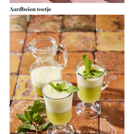
Aardbeien toetje