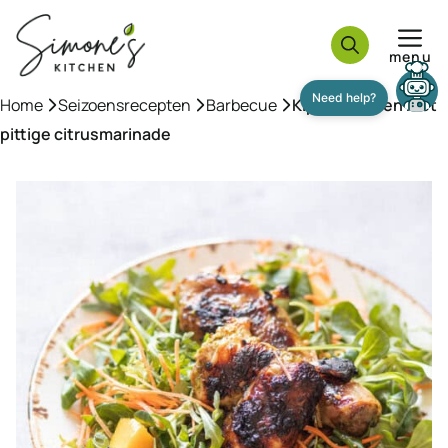
Ga
naar
menu
de
inhoud
Home
»
Seizoensrecepten
»
Barbecue
»
Kippenbouten met
pittige citrusmarinade