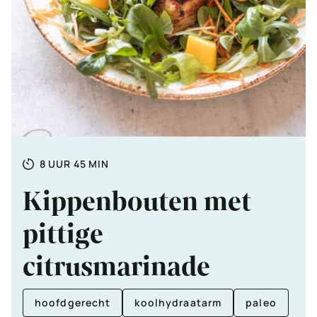
Totale
UUR
MINUTEN
8
UUR
45
MIN
tijd
Kippenbouten met
pittige
citrusmarinade
hoofdgerecht
koolhydraatarm
paleo