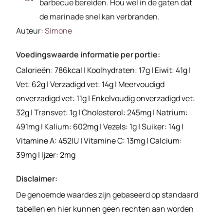
barbecue bereiden. Hou wel in de gaten dat
de marinade snel kan verbranden.
Auteur
Auteur:
Simone
recept
Voedingswaarde informatie per portie:
Calorieën:
786
kcal
|
Koolhydraten:
17
g
|
Eiwit:
41
g
|
Vet:
62
g
|
Verzadigd vet:
14
g
|
Meervoudigd
onverzadigd vet:
11
g
|
Enkelvoudig onverzadigd vet:
32
g
|
Transvet:
1
g
|
Cholesterol:
245
mg
|
Natrium:
491
mg
|
Kalium:
602
mg
|
Vezels:
1
g
|
Suiker:
14
g
|
Vitamine A:
452
IU
|
Vitamine C:
13
mg
|
Calcium:
39
mg
|
Ijzer:
2
mg
Disclaimer:
De genoemde waardes zijn gebaseerd op standaard
tabellen en hier kunnen geen rechten aan worden