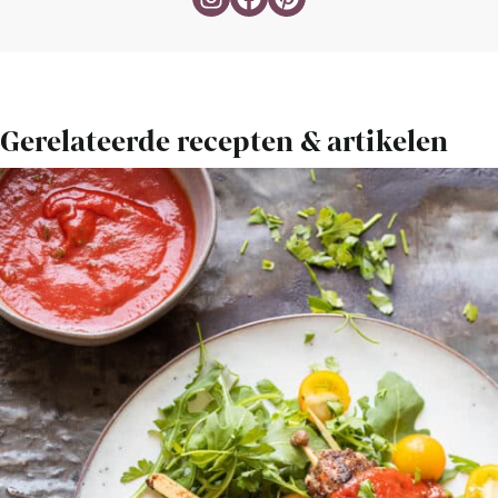
Gerelateerde recepten & artikelen
Bekijk
Cevapcici
recept
met
pittige
tomatensaus