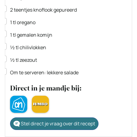
▢
2
teentjes knoflook
gepureerd
▢
1
tl
oregano
▢
1
tl
gemalen komijn
▢
½
tl
chilivlokken
▢
½
tl
zeezout
▢
Om te serveren: lekkere salade
Direct in je mandje bij:
Stel direct je vraag over dit recept