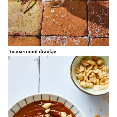
Ananas munt drankje