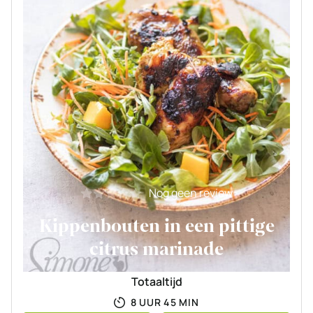
Nog geen review
Kippenbouten in een pittige
citrus marinade
Totaaltijd
UUR
MINUTEN
8
UUR
45
MIN