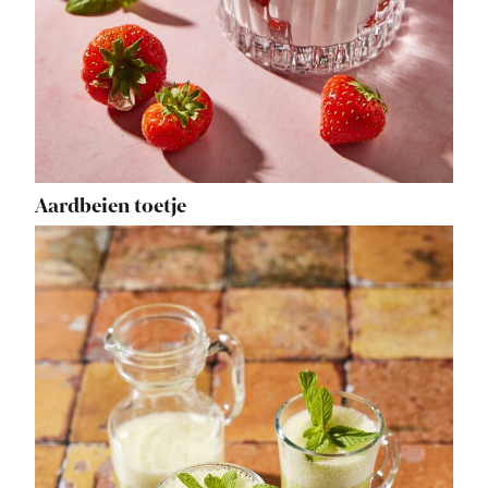
Aardbeien toetje