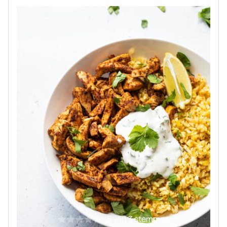
5
van
3
stemmen