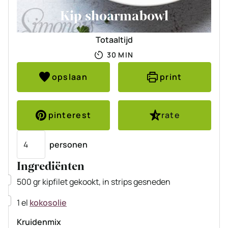
Kip shoarmabowl
Totaaltijd
MINUTEN
30
MIN
opslaan
print
pinterest
rate
Porties
personen
Ingrediënten
▢
500
gr
kipfilet
gekookt, in strips gesneden
▢
1
el
kokosolie
Kruidenmix