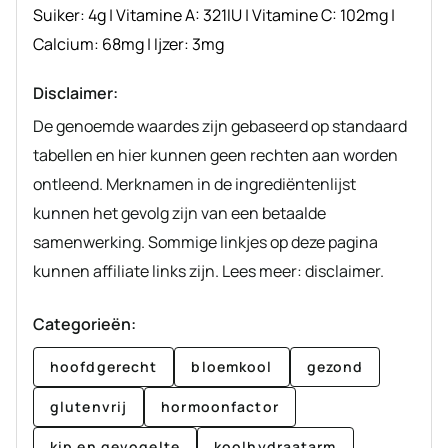
Suiker:
4
g
|
Vitamine A:
321
IU
|
Vitamine C:
102
mg
|
Calcium:
68
mg
|
Ijzer:
3
mg
Disclaimer:
De genoemde waardes zijn gebaseerd op standaard
tabellen en hier kunnen geen rechten aan worden
ontleend. Merknamen in de ingrediëntenlijst
kunnen het gevolg zijn van een betaalde
samenwerking. Sommige linkjes op deze pagina
kunnen affiliate links zijn. Lees meer: disclaimer.
Categorieën:
hoofdgerecht
bloemkool
gezond
glutenvrij
hormoonfactor
kip en gevogelte
koolhydraatarm