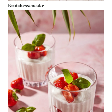
Kruisbessencake