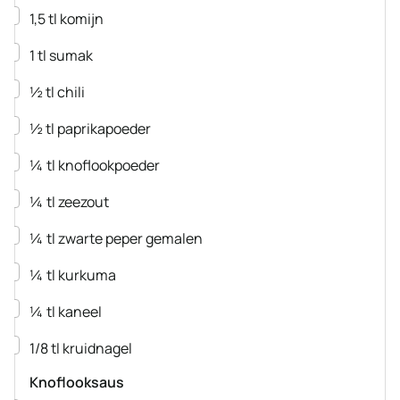
▢
1,5
tl
komijn
▢
1
tl
sumak
▢
½
tl
chili
▢
½
tl
paprikapoeder
▢
¼
tl
knoflookpoeder
▢
¼
tl
zeezout
▢
¼
tl
zwarte peper
gemalen
▢
¼
tl
kurkuma
▢
¼
tl
kaneel
▢
1/8
tl
kruidnagel
Knoflooksaus