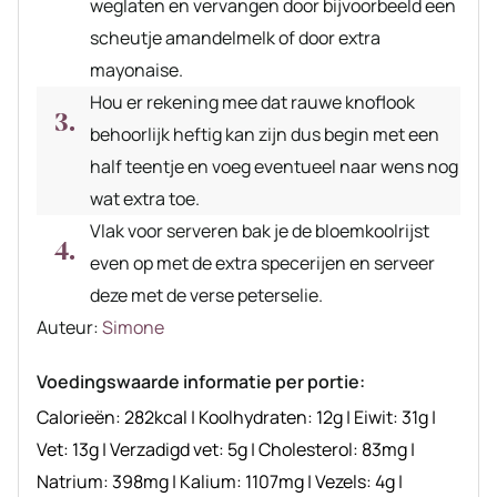
weglaten en vervangen door bijvoorbeeld een
scheutje amandelmelk of door extra
mayonaise.
Hou er rekening mee dat rauwe knoflook
behoorlijk heftig kan zijn dus begin met een
half teentje en voeg eventueel naar wens nog
wat extra toe.
Vlak voor serveren bak je de bloemkoolrijst
even op met de extra specerijen en serveer
deze met de verse peterselie.
Auteur
Auteur:
Simone
recept
Voedingswaarde informatie per portie:
Calorieën:
282
kcal
|
Koolhydraten:
12
g
|
Eiwit:
31
g
|
Vet:
13
g
|
Verzadigd vet:
5
g
|
Cholesterol:
83
mg
|
Natrium:
398
mg
|
Kalium:
1107
mg
|
Vezels:
4
g
|