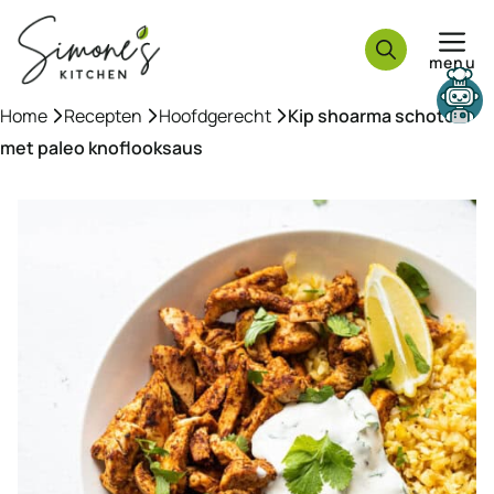
Ga
naar
menu
de
inhoud
Home
»
Recepten
»
Hoofdgerecht
»
Kip shoarma schotel
met paleo knoflooksaus