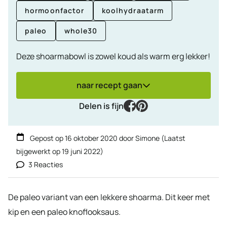
hormoonfactor
koolhydraatarm
paleo
whole30
Deze shoarmabowl is zowel koud als warm erg lekker!
naar recept gaan
facebook
pinterest
Delen is fijn
Gepost op
16 oktober 2020
door
Simone
(Laatst
bijgewerkt op
19 juni 2022
)
3 Reacties
De paleo variant van een lekkere shoarma. Dit keer met
kip en een paleo knoflooksaus.