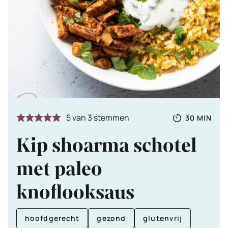
Totale
MINUTE
5
van
3
stemmen
30
MIN
tijd
Kip shoarma schotel
met paleo
knoflooksaus
hoofdgerecht
gezond
glutenvrij