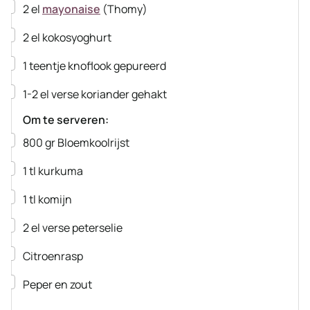
▢
2
el
mayonaise
(Thomy)
▢
2
el
kokosyoghurt
▢
1
teentje
knoflook
gepureerd
▢
1-2
el
verse koriander
gehakt
Om te serveren:
▢
800
gr
Bloemkoolrijst
▢
1
tl
kurkuma
▢
1
tl
komijn
▢
2
el
verse peterselie
▢
Citroenrasp
▢
Peper en zout