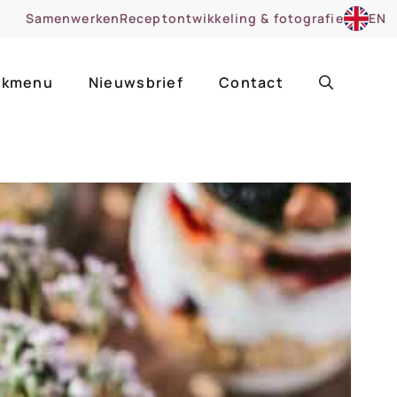
Samenwerken
Receptontwikkeling & fotografie
EN
kmenu
Nieuwsbrief
Contact
ir
Uitgelicht
roentes
ruitsoorten
zoet
cue
nsgerecht
ooker