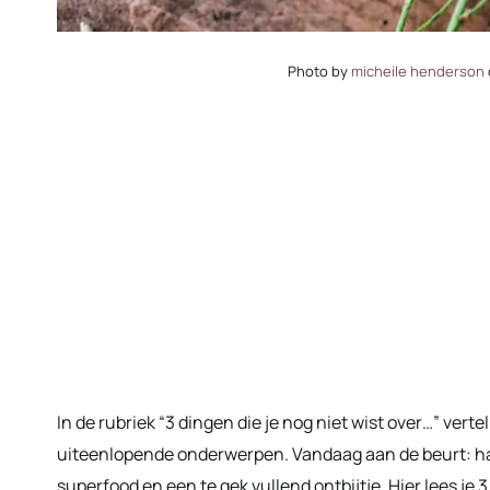
Photo by
micheile henderson
In de rubriek “3 dingen die je nog niet wist over…” vertel 
uiteenlopende onderwerpen. Vandaag aan de beurt: ha
superfood en een te gek vullend ontbijtje. Hier lees je 3