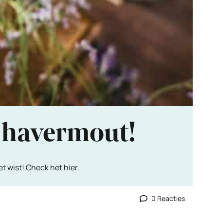
… havermout!
t wist! Check het hier.
0 Reacties