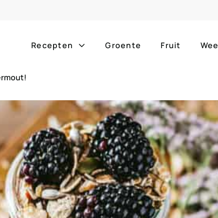
Recepten
Groente
Fruit
Wee
vermout!
Gang
Popula
alle g
ontbijt
bijgerechten
alle f
lunch
hoofdgerechten
zomer
borrelhapjes
desserts
barbe
voorgerechten
drankjes
eenpa
slow c