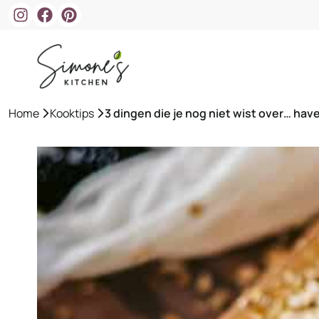
Ga
naar
de
inhoud
Home
»
Kooktips
»
3 dingen die je nog niet wist over… ha