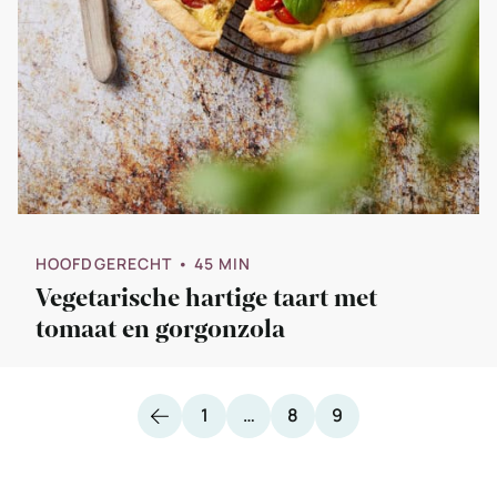
HOOFDGERECHT
• 45 MIN
Vegetarische hartige taart met
tomaat en gorgonzola
Vorige
Pagina
Pagina
Pagina
1
…
8
9