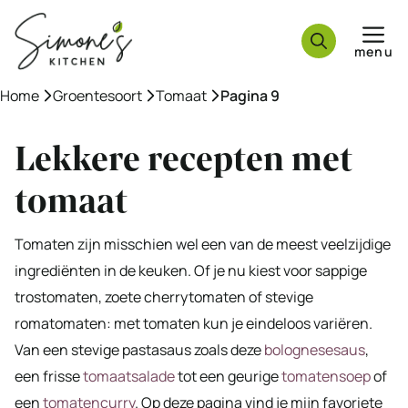
Ga
naar
menu
de
inhoud
Home
»
Groentesoort
»
Tomaat
»
Pagina 9
Lekkere recepten met
tomaat
Tomaten zijn misschien wel een van de meest veelzijdige
ingrediënten in de keuken. Of je nu kiest voor sappige
trostomaten, zoete cherrytomaten of stevige
romatomaten: met tomaten kun je eindeloos variëren.
Van een stevige pastasaus zoals deze
bolognesesaus
,
een frisse
tomaatsalade
tot een geurige
tomatensoep
of
een
tomatencurry
. Op deze pagina vind je mijn favoriete