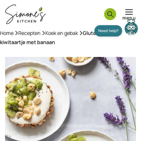
Ga
naar
menu
de
inhoud
Home
»
Recepten
»
Koek en gebak
»
Glutenvrij raw
kiwitaartje met banaan