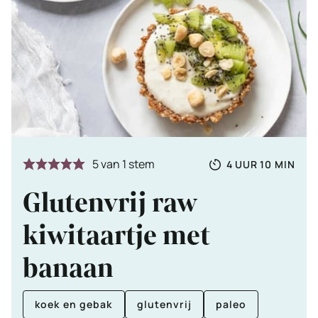
Totale
UUR
MINUTE
5
van 1 stem
4
UUR
10
MIN
tijd
Glutenvrij raw
kiwitaartje met
banaan
koek en gebak
glutenvrij
paleo