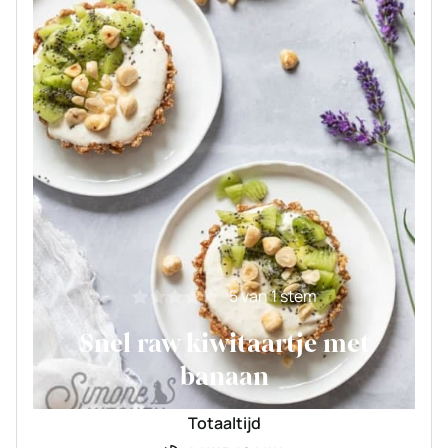
5
van 1 stem
Snel raw kiwitaartje met
banaan
Totaaltijd