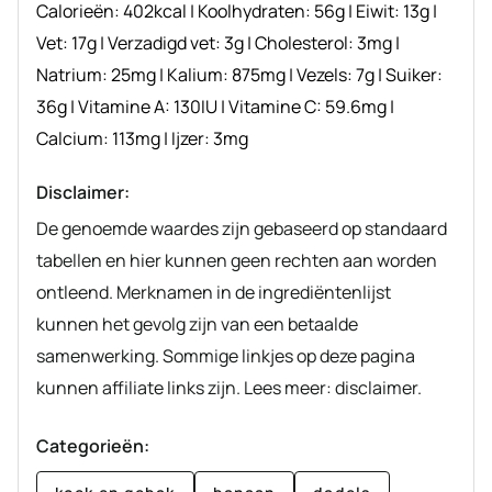
Calorieën:
402
kcal
|
Koolhydraten:
56
g
|
Eiwit:
13
g
|
Vet:
17
g
|
Verzadigd vet:
3
g
|
Cholesterol:
3
mg
|
Natrium:
25
mg
|
Kalium:
875
mg
|
Vezels:
7
g
|
Suiker:
36
g
|
Vitamine A:
130
IU
|
Vitamine C:
59.6
mg
|
Calcium:
113
mg
|
Ijzer:
3
mg
Disclaimer:
De genoemde waardes zijn gebaseerd op standaard
tabellen en hier kunnen geen rechten aan worden
ontleend. Merknamen in de ingrediëntenlijst
kunnen het gevolg zijn van een betaalde
samenwerking. Sommige linkjes op deze pagina
kunnen affiliate links zijn. Lees meer: disclaimer.
Categorieën: