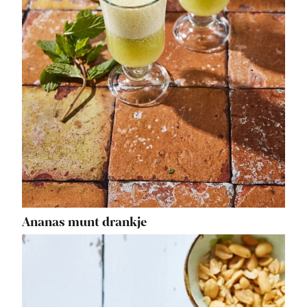
Ananas munt drankje