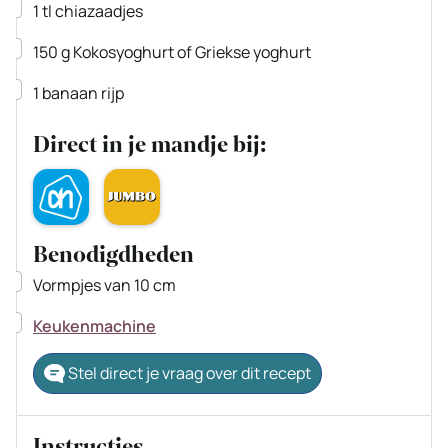
▢
1
tl
chiazaadjes
▢
150
g
Kokosyoghurt
of Griekse yoghurt
▢
1
banaan
rijp
Direct in je mandje bij:
Benodigdheden
▢
Vormpjes van 10 cm
▢
Keukenmachine
Stel direct je vraag over dit recept
Instructies