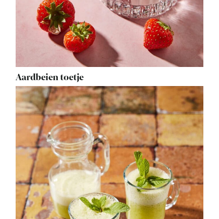
Aardbeien toetje