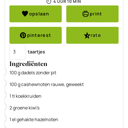
UUR
MINUTEN
4
UUR
10
MIN
opslaan
print
pinterest
rate
Porties
taartjes
Ingrediënten
▢
100
g
dadels
zonder pit
▢
100
g
cashewnoten
rauwe, geweekt
▢
1
tl
koekkruiden
▢
2
groene kiwi's
▢
1
el
gehakte hazelnoten