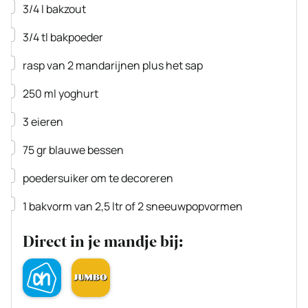
▢
3/4
l
bakzout
▢
3/4
tl
bakpoeder
▢
rasp van 2 mandarijnen plus het sap
▢
250
ml
yoghurt
▢
3
eieren
▢
75
gr
blauwe bessen
▢
poedersuiker om te decoreren
▢
1
bakvorm van 2,5 ltr
of 2 sneeuwpopvormen
Direct in je mandje bij: