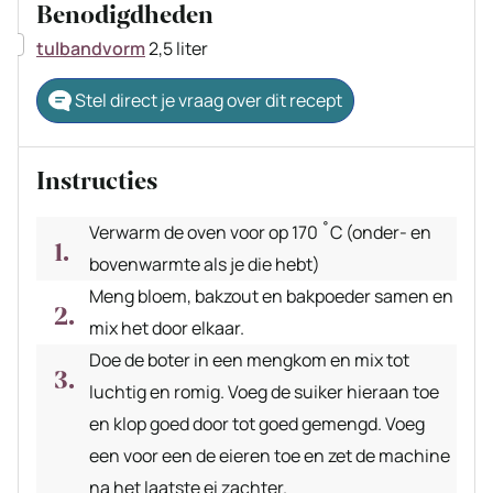
Benodigdheden
▢
tulbandvorm
2,5 liter
Stel direct je vraag over dit recept
Instructies
Verwarm de oven voor op 170 ˚C (onder- en
bovenwarmte als je die hebt)
Meng bloem, bakzout en bakpoeder samen en
mix het door elkaar.
Doe de boter in een mengkom en mix tot
luchtig en romig. Voeg de suiker hieraan toe
en klop goed door tot goed gemengd. Voeg
een voor een de eieren toe en zet de machine
na het laatste ei zachter.