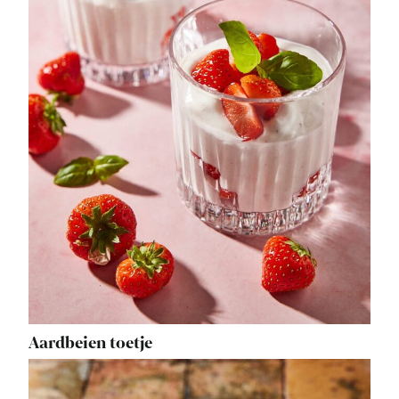
Aardbeien toetje