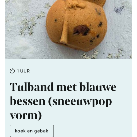
Totale
UUR
1
UUR
tijd
Tulband met blauwe
bessen (sneeuwpop
vorm)
koek en gebak