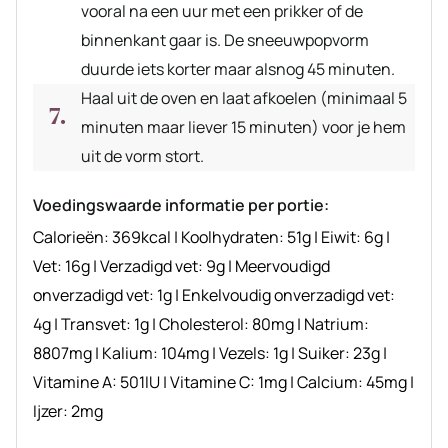
vooral na een uur met een prikker of de
binnenkant gaar is. De sneeuwpopvorm
duurde iets korter maar alsnog 45 minuten.
Haal uit de oven en laat afkoelen (minimaal 5
minuten maar liever 15 minuten) voor je hem
uit de vorm stort.
Voedingswaarde informatie per portie:
Calorieën:
369
kcal
|
Koolhydraten:
51
g
|
Eiwit:
6
g
|
Vet:
16
g
|
Verzadigd vet:
9
g
|
Meervoudigd
onverzadigd vet:
1
g
|
Enkelvoudig onverzadigd vet:
4
g
|
Transvet:
1
g
|
Cholesterol:
80
mg
|
Natrium:
8807
mg
|
Kalium:
104
mg
|
Vezels:
1
g
|
Suiker:
23
g
|
Vitamine A:
501
IU
|
Vitamine C:
1
mg
|
Calcium:
45
mg
|
Ijzer:
2
mg