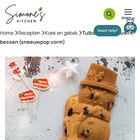
Ga
naar
menu
de
inhoud
Home
»
Recepten
»
Koek en gebak
»
Tulband met blauwe
Need help?
bessen (sneeuwpop vorm)