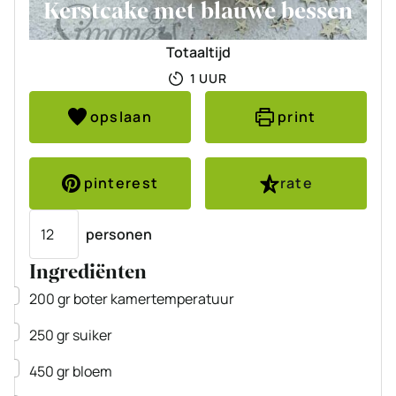
Kerstcake met blauwe bessen
Totaaltijd
UUR
1
UUR
opslaan
print
pinterest
rate
Porties
personen
Ingrediënten
▢
200
gr
boter
kamertemperatuur
▢
250
gr
suiker
▢
450
gr
bloem