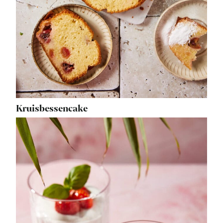
Kruisbessencake