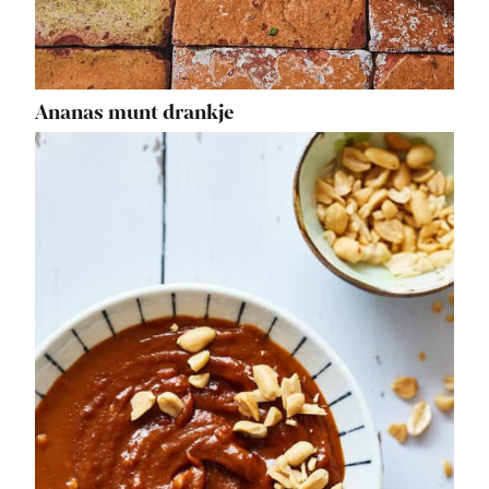
Ananas munt drankje