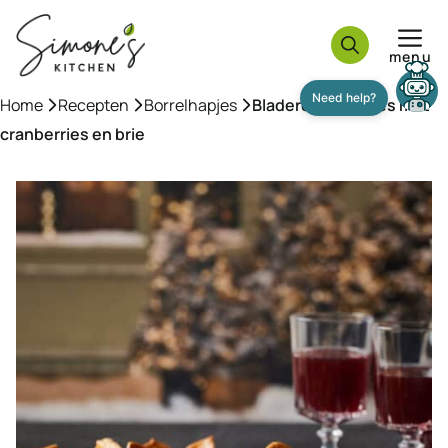
Ga
naar
menu
de
inhoud
Need help?
Home
»
Recepten
»
Borrelhapjes
»
Bladerdeeg hapjes met
cranberries en brie