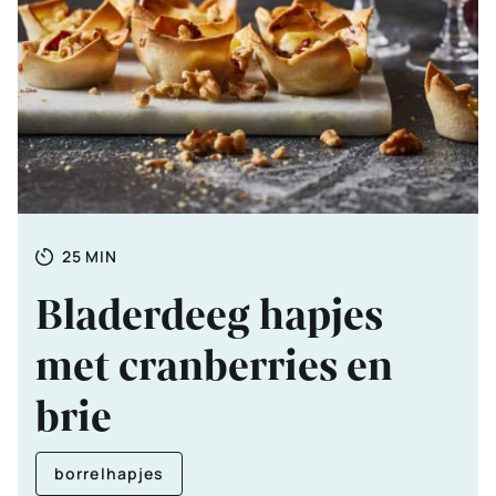
Totale
MINUTEN
25
MIN
tijd
Bladerdeeg hapjes
met cranberries en
brie
borrelhapjes