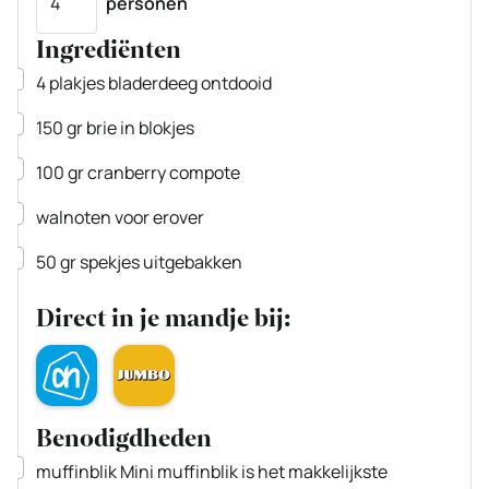
personen
Ingrediënten
▢
4
plakjes
bladerdeeg
ontdooid
▢
150
gr
brie
in blokjes
▢
100
gr
cranberry compote
▢
walnoten voor erover
▢
50
gr
spekjes
uitgebakken
Direct in je mandje bij:
Benodigdheden
▢
muffinblik
Mini muffinblik is het makkelijkste