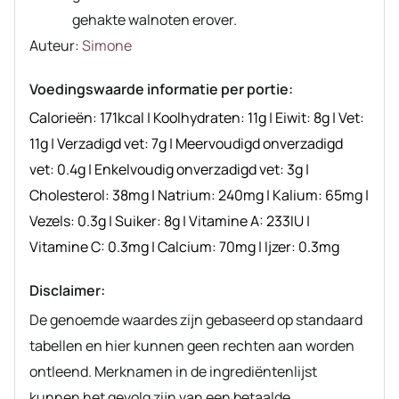
gehakte walnoten erover.
Auteur
Auteur:
Simone
recept
Voedingswaarde informatie per portie:
Calorieën:
171
kcal
|
Koolhydraten:
11
g
|
Eiwit:
8
g
|
Vet:
11
g
|
Verzadigd vet:
7
g
|
Meervoudigd onverzadigd
vet:
0.4
g
|
Enkelvoudig onverzadigd vet:
3
g
|
Cholesterol:
38
mg
|
Natrium:
240
mg
|
Kalium:
65
mg
|
Vezels:
0.3
g
|
Suiker:
8
g
|
Vitamine A:
233
IU
|
Vitamine C:
0.3
mg
|
Calcium:
70
mg
|
Ijzer:
0.3
mg
Disclaimer:
De genoemde waardes zijn gebaseerd op standaard
tabellen en hier kunnen geen rechten aan worden
ontleend. Merknamen in de ingrediëntenlijst
kunnen het gevolg zijn van een betaalde