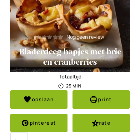
Nog geen review
Bladerdeeg hapjes met brie
en cranberries
Totaaltijd
MINUTEN
25
MIN
opslaan
print
pinterest
rate
Porties