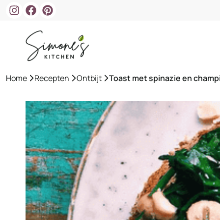
Ga
naar
de
inhoud
Home
»
Recepten
»
Ontbijt
»
Toast met spinazie en cham