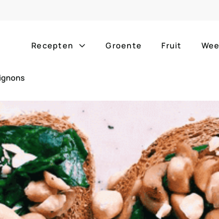
Recepten
Groente
Fruit
Wee
pignons
Gang
Popula
alle g
ontbijt
bijgerechten
alle f
lunch
hoofdgerechten
zomer
borrelhapjes
desserts
barbe
voorgerechten
drankjes
eenpa
slow c