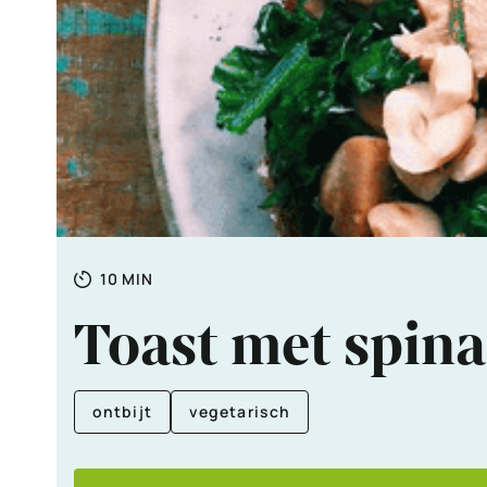
Totale
MINUTEN
10
MIN
tijd
Toast met spin
ontbijt
vegetarisch