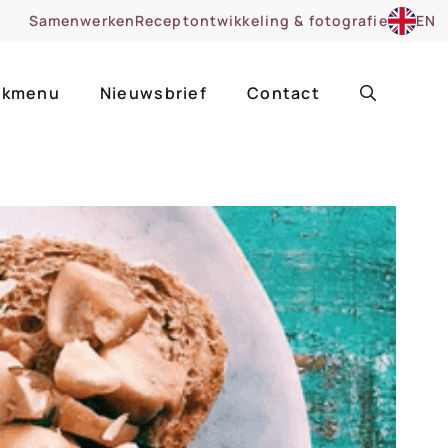
Samenwerken
Receptontwikkeling & fotografie
EN
kmenu
Nieuwsbrief
Contact
ir
Uitgelicht
roentes
ruitsoorten
zoet
cue
nsgerecht
ooker