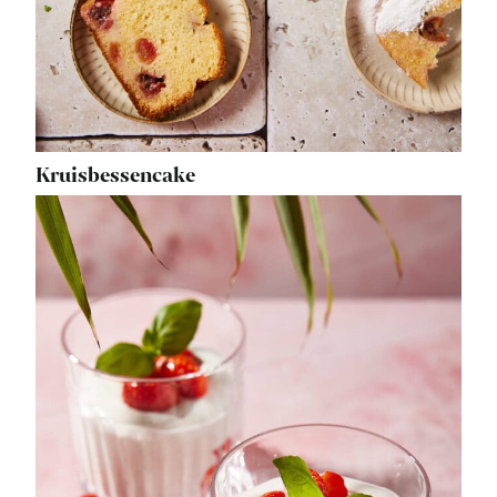
Kruisbessencake