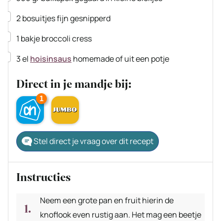
▢
2
bosuitjes
fijn gesnipperd
▢
1
bakje
broccoli cress
▢
3
el
hoisinsaus
homemade of uit een potje
Direct in je mandje bij:
1
Stel direct je vraag over dit recept
Instructies
Neem een grote pan en fruit hierin de
knoflook even rustig aan. Het mag een beetje