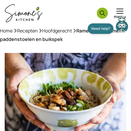
Ga
naar
menu
de
inhoud
Home
»
Recepten
»
Hoofdgerecht
»
Ramen noodles met
paddenstoelen en buikspek