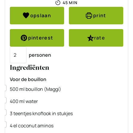
MINUTEN
45
MIN
opslaan
print
pinterest
rate
Porties
personen
Ingrediënten
Voor de bouillon
▢
500
ml
bouillon
(Maggi)
▢
400
ml
water
▢
3
teentjes
knoflook
in stukjes
▢
4
el
coconut aminos