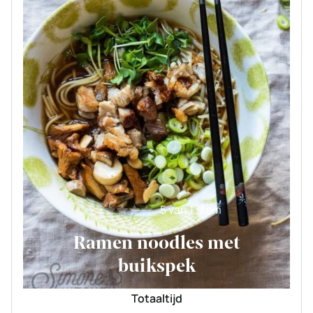
5
van 1 stem
Ramen noodles met
buikspek
Totaaltijd