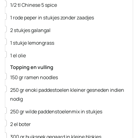
▢
1/2
tl
Chinese 5 spice
▢
1
rode peper
in stukjes zonder zaadjes
▢
2
stukjes
galangal
▢
1
stukje
lemongrass
▢
1
el
olie
Topping en vulling
▢
150
gr
ramen noodles
▢
250
gr
enoki paddestoelen
kleiner gesneden indien
nodig
▢
250
gr
wilde paddenstoelenmix
in stukjes
▢
2
el
boter
▢
300
gr
buikspek
gegaard in kleine blokjes