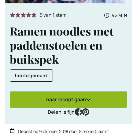
Totale
MINUTE
5
van 1 stem
45
MIN
tijd
Ramen noodles met
paddenstoelen en
buikspek
hoofdgerecht
naar recept gaan
facebook
pinterest
Delen is fijn
Gepost op
9 oktober 2018
door
Simone
(Laatst