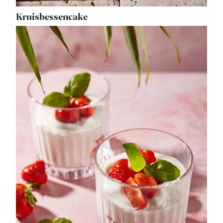
Kruisbessencake