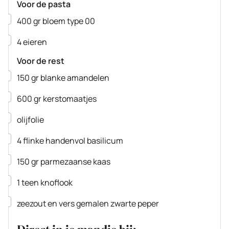
Voor de pasta
▢
400
gr
bloem type 00
▢
4
eieren
Voor de rest
▢
150
gr
blanke amandelen
▢
600
gr
kerstomaatjes
▢
olijfolie
▢
4
flinke handenvol basilicum
▢
150
gr
parmezaanse kaas
▢
1
teen
knoflook
▢
zeezout en vers gemalen zwarte peper