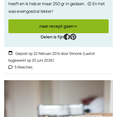
heeft en ik heb er maar 250 gr in gedaan.. 😉 En het
was evengoed al lekker!
naar recept gaan
facebook
pinterest
Delen is fijn
Gepost op
22 februari 2014
door
Simone
(Laatst
bijgewerkt op
20 juni 2026
)
5 Reacties