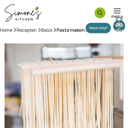
Ga
naar
menu
de
inhoud
Home
»
Recepten
»
Basis
»
Pasta maken… de basis