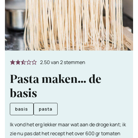
2.50
van
2
stemmen
Pasta maken… de
basis
basis
pasta
Ik vond het erg lekker maar wat aan de droge kant; ik
zie nu pas dat het recept het over 600 gr tomaten