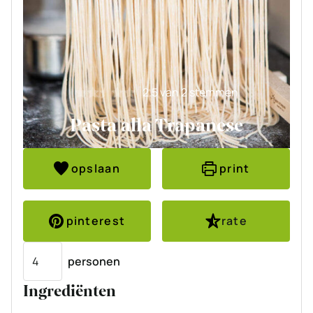
2.5
van
2
stemmen
Pasta alla Trapanese
opslaan
print
pinterest
rate
Porties
personen
Ingrediënten