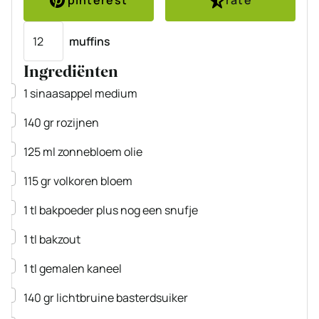
pinterest
rate
Porties
muffins
Ingrediënten
▢
1
sinaasappel
medium
▢
140
gr
rozijnen
▢
125
ml
zonnebloem olie
▢
115
gr
volkoren bloem
▢
1
tl
bakpoeder
plus nog een snufje
▢
1
tl
bakzout
▢
1
tl
gemalen kaneel
▢
140
gr
lichtbruine basterdsuiker