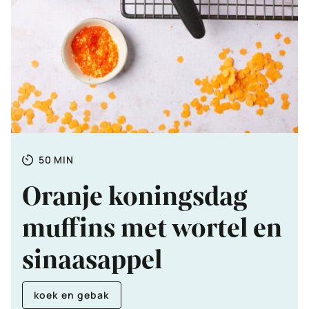
Totale
MINUTEN
50
MIN
tijd
Oranje koningsdag
muffins met wortel en
sinaasappel
koek en gebak