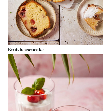
Kruisbessencake