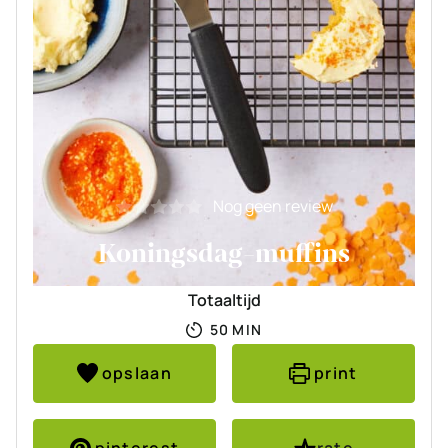
Nog geen review
Koningsdag-muffins
Totaaltijd
MINUTEN
50
MIN
opslaan
print