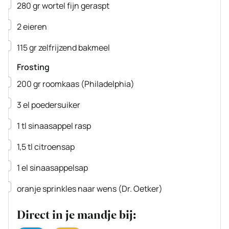
▢
280
gr
wortel
fijn geraspt
▢
2
eieren
▢
115
gr
zelfrijzend bakmeel
Frosting
▢
200
gr
roomkaas
(Philadelphia)
▢
3
el
poedersuiker
▢
1
tl
sinaasappel rasp
▢
1,5
tl
citroensap
▢
1
el
sinaasappelsap
▢
oranje sprinkles naar wens
(Dr. Oetker)
Direct in je mandje bij: