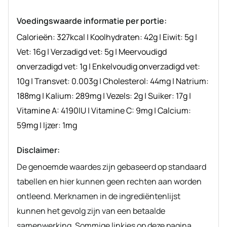
recept
Voedingswaarde informatie per portie:
Calorieën:
327
kcal
|
Koolhydraten:
42
g
|
Eiwit:
5
g
|
Vet:
16
g
|
Verzadigd vet:
5
g
|
Meervoudigd
onverzadigd vet:
1
g
|
Enkelvoudig onverzadigd vet:
10
g
|
Transvet:
0.003
g
|
Cholesterol:
44
mg
|
Natrium:
188
mg
|
Kalium:
289
mg
|
Vezels:
2
g
|
Suiker:
17
g
|
Vitamine A:
4190
IU
|
Vitamine C:
9
mg
|
Calcium:
59
mg
|
Ijzer:
1
mg
Disclaimer:
De genoemde waardes zijn gebaseerd op standaard
tabellen en hier kunnen geen rechten aan worden
ontleend. Merknamen in de ingrediëntenlijst
kunnen het gevolg zijn van een betaalde
samenwerking. Sommige linkjes op deze pagina