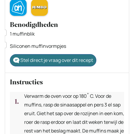
Benodigdheden
▢
1 muffinblik
▢
Siliconen muffinvormpjes
Stel direct je vraag over dit recept
Instructies
Verwarm de oven voor op 180˚ C. Voor de
muffins, rasp de sinaasappel en pers 3 el sap
eruit. Giet het sap over de rozijnen in een kom,
roer de rasp erdoor en laat dit weken terwijl de
rest van het beslag maakt. De muffins maak je