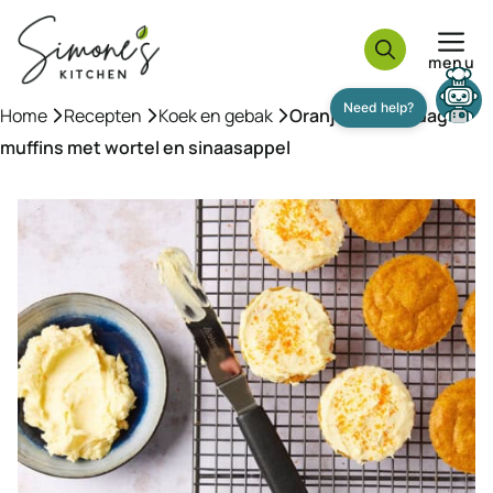
Ga
naar
menu
de
inhoud
Home
»
Recepten
»
Koek en gebak
»
Oranje koningsdag
muffins met wortel en sinaasappel