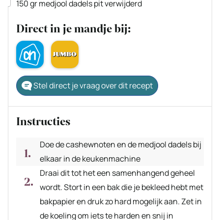
▢
150
gr
medjool dadels
pit verwijderd
Direct in je mandje bij:
Stel direct je vraag over dit recept
Instructies
Doe de cashewnoten en de medjool dadels bij
elkaar in de keukenmachine
Draai dit tot het een samenhangend geheel
wordt. Stort in een bak die je bekleed hebt met
bakpapier en druk zo hard mogelijk aan. Zet in
de koeling om iets te harden en snij in