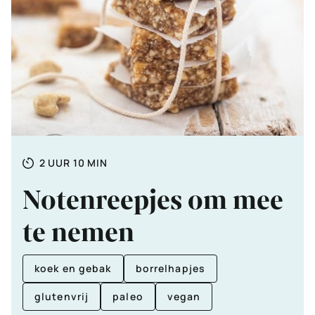
Totale
UUR
MINUTEN
2
UUR
10
MIN
tijd
Notenreepjes om mee
te nemen
koek en gebak
borrelhapjes
glutenvrij
paleo
vegan