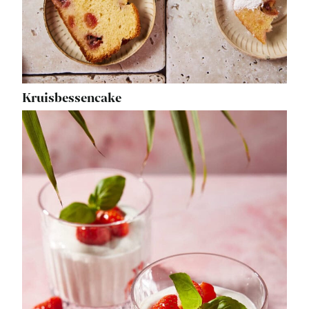
Kruisbessencake