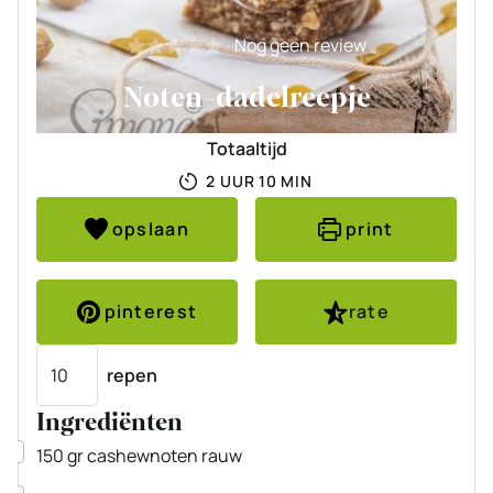
Nog geen review
Noten-dadelreepje
Totaaltijd
UUR
MINUTEN
2
UUR
10
MIN
opslaan
print
pinterest
rate
Porties
repen
Ingrediënten
▢
150
gr
cashewnoten
rauw