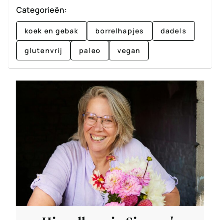
Categorieën:
koek en gebak
borrelhapjes
dadels
glutenvrij
paleo
vegan