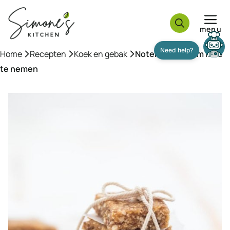
Ga
naar
menu
de
inhoud
Need help?
Home
»
Recepten
»
Koek en gebak
»
Notenreepjes om mee
te nemen