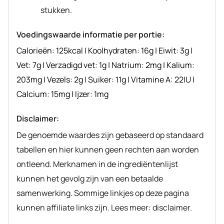
stukken.
Voedingswaarde informatie per portie:
Calorieën:
125
kcal
|
Koolhydraten:
16
g
|
Eiwit:
3
g
|
Vet:
7
g
|
Verzadigd vet:
1
g
|
Natrium:
2
mg
|
Kalium:
203
mg
|
Vezels:
2
g
|
Suiker:
11
g
|
Vitamine A:
22
IU
|
Calcium:
15
mg
|
Ijzer:
1
mg
Disclaimer:
De genoemde waardes zijn gebaseerd op standaard
tabellen en hier kunnen geen rechten aan worden
ontleend. Merknamen in de ingrediëntenlijst
kunnen het gevolg zijn van een betaalde
samenwerking. Sommige linkjes op deze pagina
kunnen affiliate links zijn. Lees meer: disclaimer.