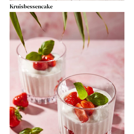
Kruisbessencake