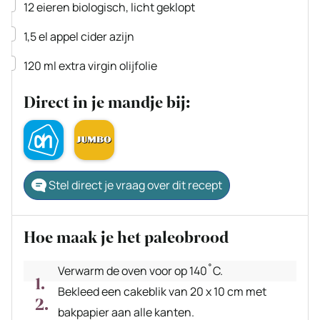
▢
12
eieren
biologisch, licht geklopt
▢
1,5
el
appel cider azijn
▢
120
ml
extra virgin olijfolie
Direct in je mandje bij:
Stel direct je vraag over dit recept
Hoe maak je het paleobrood
Verwarm de oven voor op 140˚C.
Bekleed een cakeblik van 20 x 10 cm met
bakpapier aan alle kanten.