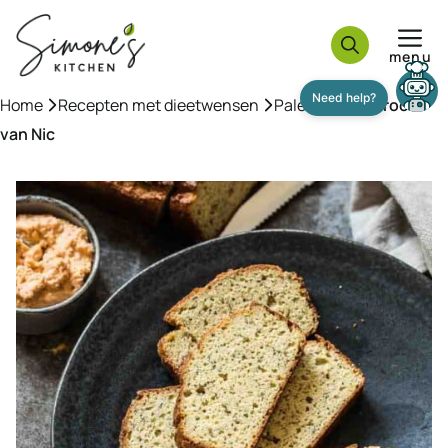
Ga
naar
menu
de
inhoud
Need help?
Home
»
Recepten met dieetwensen
»
Paleo
»
Paleobrood
van Nic