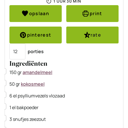
UUR
MINUTEN
1
UUR
30
MIN
opslaan
print
pinterest
rate
Porties
porties
Ingrediënten
▢
150
gr
amandelmeel
▢
50
gr
kokosmeel
▢
6
el
psylliumvezels
vlozaad
▢
1
el
bakpoeder
▢
3
snufjes zeezout