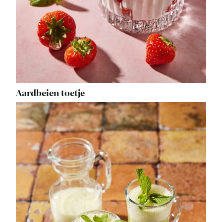
Aardbeien toetje