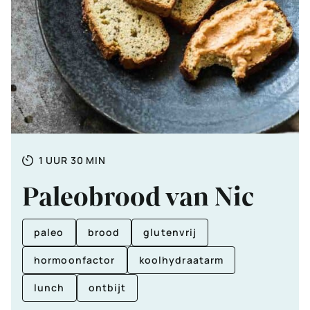
Totale
UUR
MINUTEN
1
UUR
30
MIN
tijd
Paleobrood van Nic
paleo
brood
glutenvrij
hormoonfactor
koolhydraatarm
lunch
ontbijt