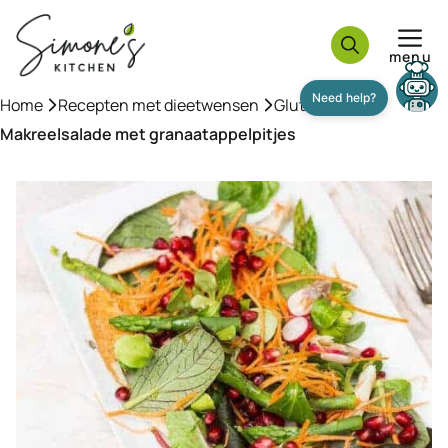
Ga
naar
menu
de
inhoud
Home
»
Recepten met dieetwensen
»
Glutenvrij
»
Makreelsalade met granaatappelpitjes