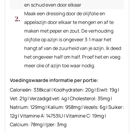
en schud even door elkaar
Maak een dressing door de olijfolie en
appelazijn door elkaar te mengen en af te
maken met peper en zout. De verhouding
olijfolie op azijn is ongeveer 3:1 maar het
hangt af van de zuurheid van je azijn. Ik deed
het ongeveer half om half. Proef het en voeg
meer olie of azijn toe waar nodig.
Voedingswaarde informatie per portie:
Calorieën:
338
kcal
|
Koolhydraten:
20
g
|
Eiwit:
19
g
|
Vet:
21
g
|
Verzadigd vet:
4
g
|
Cholesterol:
35
mg
|
Natrium:
129
mg
|
Kalium:
958
mg
|
Vezels:
6
g
|
Suiker:
12
g
|
Vitamine A:
14753
IU
|
Vitamine C:
19
mg
|
Calcium:
78
mg
|
Ijzer:
3
mg