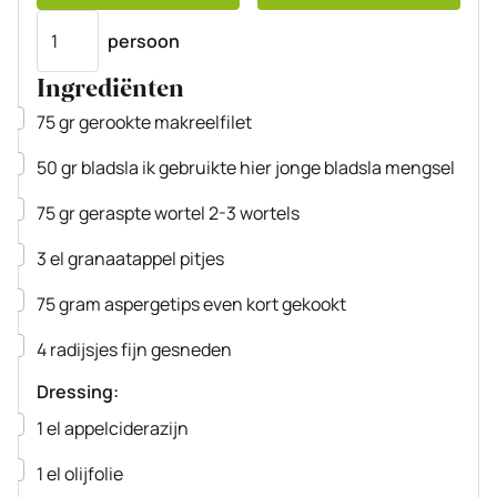
Porties
persoon
Ingrediënten
▢
75
gr
gerookte makreelfilet
▢
50
gr
bladsla
ik gebruikte hier jonge bladsla mengsel
▢
75
gr
geraspte wortel
2-3 wortels
▢
3
el
granaatappel pitjes
▢
75
gram
aspergetips
even kort gekookt
▢
4
radijsjes
fijn gesneden
Dressing:
▢
1
el
appelciderazijn
▢
1
el
olijfolie