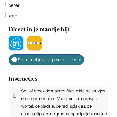
▢
peper
▢
zout
Direct in je mandje bij:
Stel direct je vraag over dit recept
Instructies
Snij of breek de makreelfilet in kleine stukjes
en doe in een kom. Voeg hier de geraspte
wortel, de bladsla, de radijsplakjes, de
aspergetips en de granaatappelpitjes aan toe