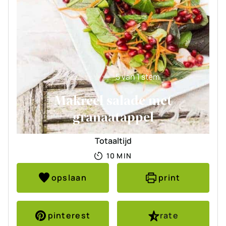
5
van 1 stem
Makreel salade met
granaatappel
Totaaltijd
MINUTEN
10
MIN
opslaan
print
pinterest
rate