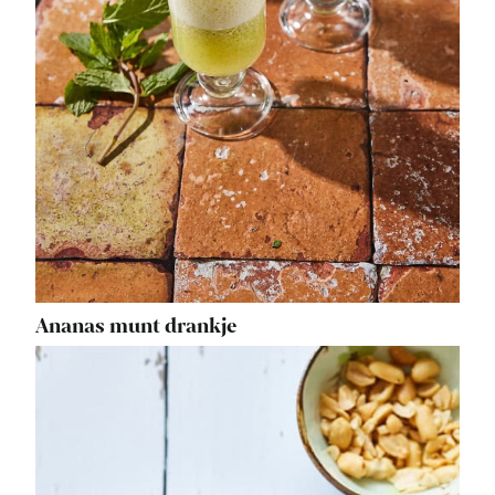
Ananas munt drankje