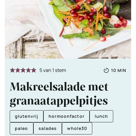
Totale
MINUTE
5
van 1 stem
10
MIN
tijd
Makreelsalade met
granaatappelpitjes
glutenvrij
hormoonfactor
lunch
paleo
salades
whole30