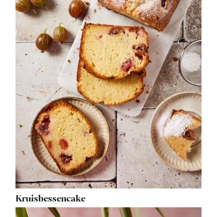
Kruisbessencake