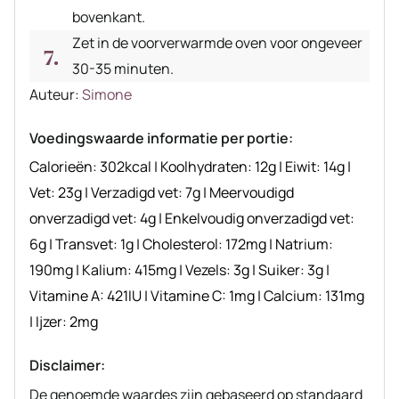
bovenkant.
Zet in de voorverwarmde oven voor ongeveer
30-35 minuten.
Auteur
Auteur:
Simone
recept
Voedingswaarde informatie per portie:
Calorieën:
302
kcal
|
Koolhydraten:
12
g
|
Eiwit:
14
g
|
Vet:
23
g
|
Verzadigd vet:
7
g
|
Meervoudigd
onverzadigd vet:
4
g
|
Enkelvoudig onverzadigd vet:
6
g
|
Transvet:
1
g
|
Cholesterol:
172
mg
|
Natrium:
190
mg
|
Kalium:
415
mg
|
Vezels:
3
g
|
Suiker:
3
g
|
Vitamine A:
421
IU
|
Vitamine C:
1
mg
|
Calcium:
131
mg
|
Ijzer:
2
mg
Disclaimer:
De genoemde waardes zijn gebaseerd op standaard