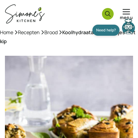
Ga
naar
menu
de
inhoud
Home
»
Recepten
»
Brood
»
Koolhydraatarme broodjes met
kip