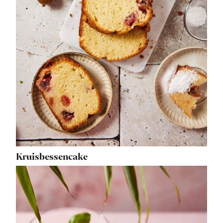
Kruisbessencake