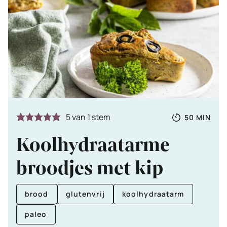
Totale
MINUTE
5
van 1 stem
50
MIN
tijd
Koolhydraatarme
broodjes met kip
brood
glutenvrij
koolhydraatarm
paleo