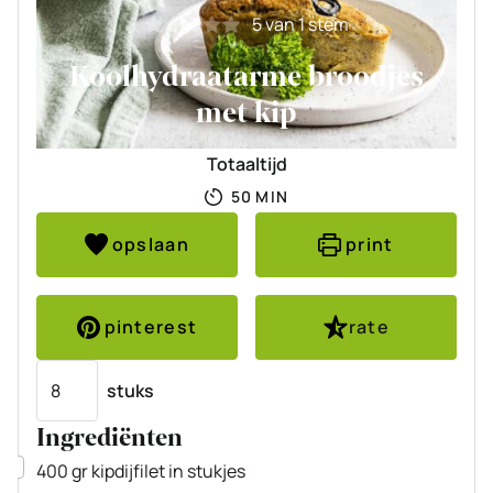
5
van 1 stem
Koolhydraatarme broodjes
met kip
Totaaltijd
MINUTEN
50
MIN
opslaan
print
pinterest
rate
Porties
stuks
Ingrediënten
▢
400
gr
kipdijfilet
in stukjes