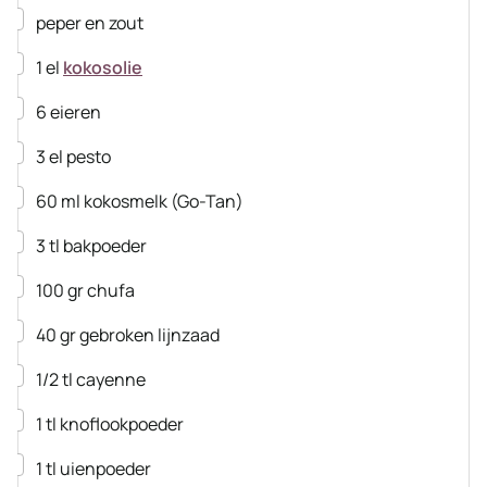
▢
peper en zout
▢
1
el
kokosolie
▢
6
eieren
▢
3
el
pesto
▢
60
ml
kokosmelk
(Go-Tan)
▢
3
tl
bakpoeder
▢
100
gr
chufa
▢
40
gr
gebroken lijnzaad
▢
1/2
tl
cayenne
▢
1
tl
knoflookpoeder
▢
1
tl
uienpoeder