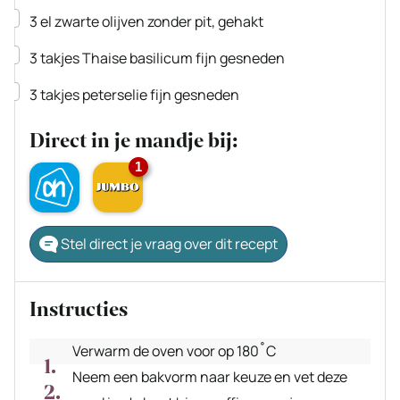
▢
3
el
zwarte olijven
zonder pit, gehakt
▢
3
takjes
Thaise basilicum
fijn gesneden
▢
3
takjes
peterselie
fijn gesneden
Direct in je mandje bij:
1
Stel direct je vraag over dit recept
Instructies
Verwarm de oven voor op 180˚C
Neem een bakvorm naar keuze en vet deze