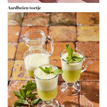
Aardbeien toetje