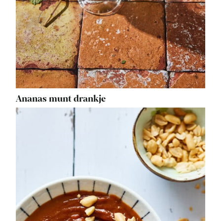
Ananas munt drankje