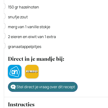
▢
150
gr
hazelnoten
▢
snufje zout
▢
merg van 1 vanille stokje
▢
2
eieren en eiwit van 1 extra
▢
granaatappelpitjes
Direct in je mandje bij:
Stel direct je vraag over dit recept
Instructies