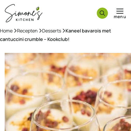
Ga
naar
menu
de
inhoud
Home
»
Recepten
»
Desserts
»
Kaneel bavarois met
cantuccini crumble – Kookclub!