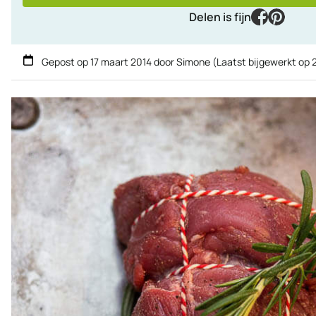
facebook
pinter
Delen is fijn
Gepost op
17 maart 2014
door
Simone
(Laatst bijgewerkt op