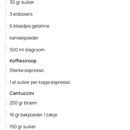
▢
30
gr
suiker
▢
3
eidooiers
▢
6
blaadjes
gelatine
▢
kaneelpoeder
▢
500
ml
slagroom
Koffiesiroop
▢
Sterke espresso
▢
1
el
suiker per kopje espresso
Cantuccini
▢
250
gr
bloem
▢
16
gr
bakpoeder
1 zakje
▢
150
gr
suiker