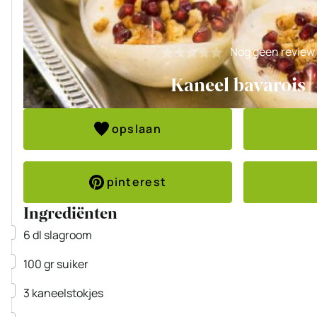
Nog geen review
Kaneel bavarois
opslaan
pinterest
Ingrediënten
▢
6
dl
slagroom
▢
100
gr
suiker
▢
3
kaneelstokjes