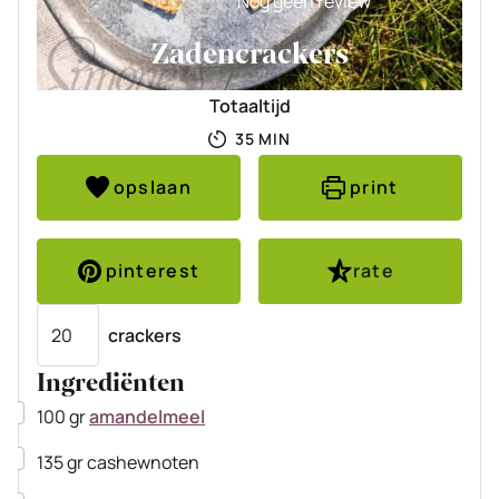
Nog geen review
Zadencrackers
Totaaltijd
MINUTEN
35
MIN
opslaan
print
pinterest
rate
Porties
crackers
Ingrediënten
▢
100
gr
amandelmeel
▢
135
gr
cashewnoten