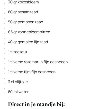
▢
30
gr
kokosbloem
▢
80
gr
sesamzaad
▢
50
gr
pompoenzaad
▢
65
gr
zonnebloempitten
▢
40
gr
gemalen lijnzaad
▢
1
tl
zeezout
▢
1
tl
verse rozemarijn
fijn gesneden
▢
1
tl
verse tijm
fijn gesneden
▢
3
el
olijfolie
▢
80
ml
water
Direct in je mandje bij: