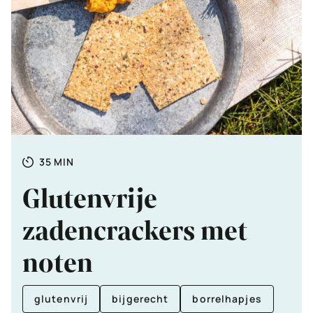
Totale
MINUTEN
35
MIN
tijd
Glutenvrije
zadencrackers met
noten
glutenvrij
bijgerecht
borrelhapjes