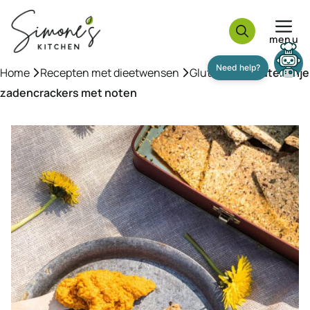
Ga
naar
menu
de
inhoud
Home
»
Recepten met dieetwensen
»
Glutenvrij
»
Glutenvrije
zadencrackers met noten