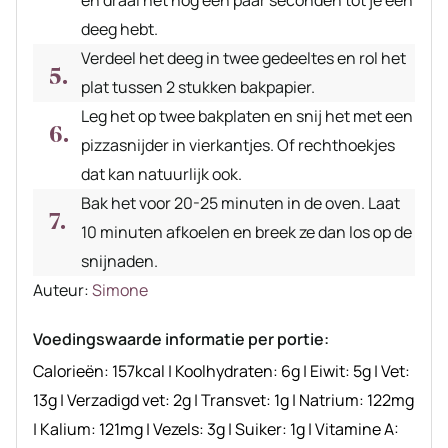
deeg hebt.
Verdeel het deeg in twee gedeeltes en rol het
plat tussen 2 stukken bakpapier.
Leg het op twee bakplaten en snij het met een
pizzasnijder in vierkantjes. Of rechthoekjes
dat kan natuurlijk ook.
Bak het voor 20-25 minuten in de oven. Laat
10 minuten afkoelen en breek ze dan los op de
snijnaden.
Auteur
Auteur:
Simone
recept
Voedingswaarde informatie per portie:
Calorieën:
157
kcal
|
Koolhydraten:
6
g
|
Eiwit:
5
g
|
Vet:
13
g
|
Verzadigd vet:
2
g
|
Transvet:
1
g
|
Natrium:
122
mg
|
Kalium:
121
mg
|
Vezels:
3
g
|
Suiker:
1
g
|
Vitamine A: