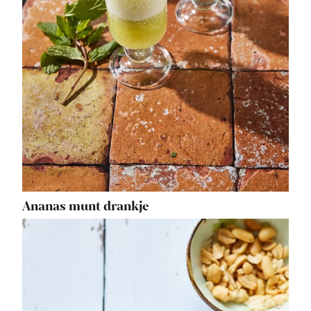
Ananas munt drankje