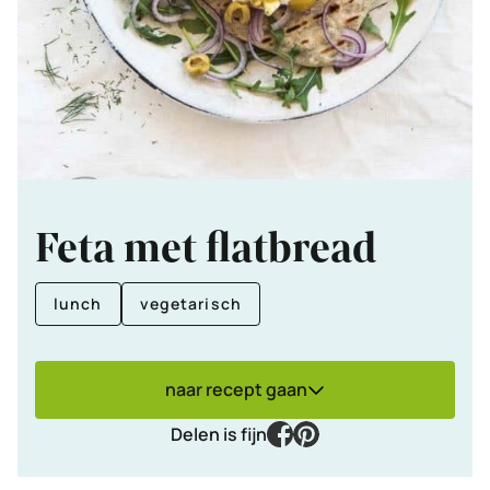
Feta met flatbread
lunch
vegetarisch
naar recept gaan
facebook
pinterest
Delen is fijn