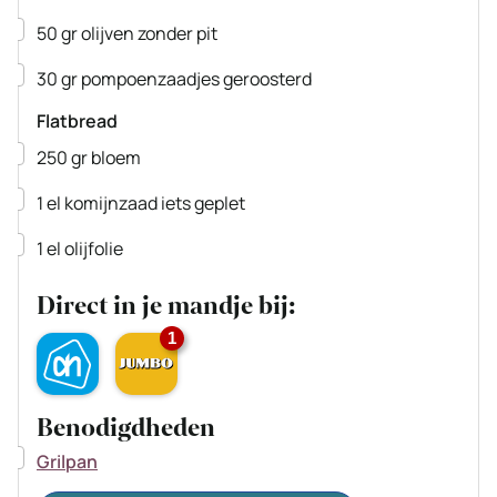
▢
50
gr
olijven
zonder pit
▢
30
gr
pompoenzaadjes
geroosterd
Flatbread
▢
250
gr
bloem
▢
1
el
komijnzaad
iets geplet
▢
1
el
olijfolie
Direct in je mandje bij:
1
Benodigdheden
▢
Grilpan