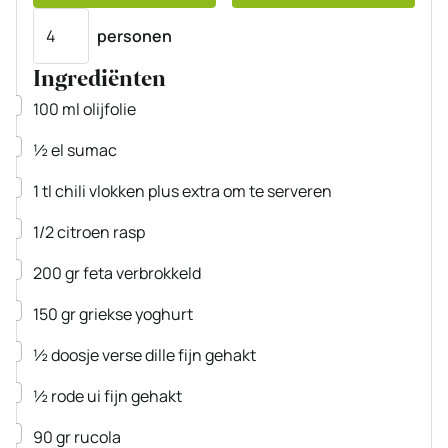
Porties
personen
Ingrediënten
▢
100
ml
olijfolie
▢
½
el
sumac
▢
1
tl
chili vlokken
plus extra om te serveren
▢
1/2
citroen
rasp
▢
200
gr
feta
verbrokkeld
▢
150
gr
griekse yoghurt
▢
½
doosje
verse dille
fijn gehakt
▢
½
rode ui
fijn gehakt
▢
90
gr
rucola