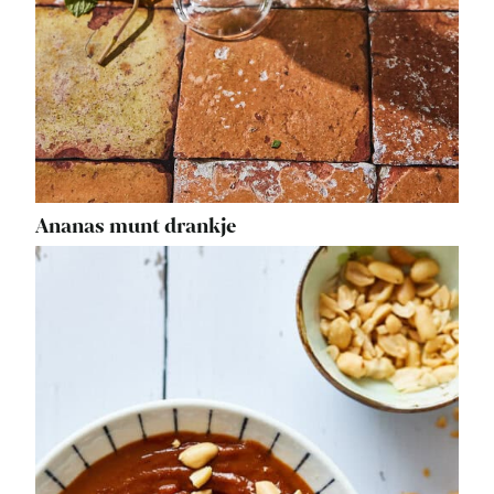
Ananas munt drankje