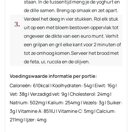
staan. In de tussentijd meng je de yoghurt en
de dille samen. Breng op smaak en zet apart.
Verdeel het deeg in vier stukken. Rol elk stuk
uit op een met bloem bestoven oppervlak tot
ongeveer de dikte van een euro munt. Verhit
een grilpan en gril elke kant voor 2 minuten of
tot ze omhoog komen.Serveer het brood met
de feta, ui, rucola en de olijven.
Voedingswaarde informatie per portie:
Calorieën:
610
kcal
|
Koolhydraten:
54
g
|
Eiwit:
16
g
|
Vet:
38
g
|
Verzadigd vet:
9
g
|
Cholesterol:
24
mg
|
Natrium:
502
mg
|
Kalium:
254
mg
|
Vezels:
3
g
|
Suiker:
3
g
|
Vitamine A:
851
IU
|
Vitamine C:
5
mg
|
Calcium:
211
mg
|
Ijzer:
4
mg