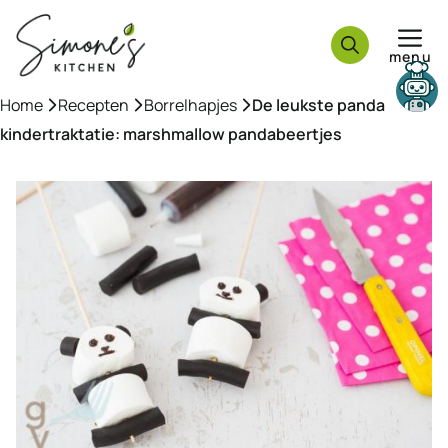
Ga
naar
menu
de
inhoud
Home
»
Recepten
»
Borrelhapjes
»
De leukste panda
kindertraktatie: marshmallow pandabeertjes