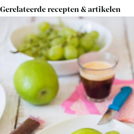
Gerelateerde recepten & artikelen
Bekijk
Kindertraktatie:
Schildpadden
van
appel