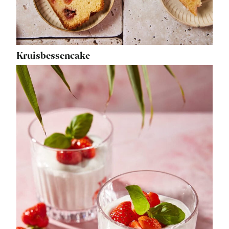
Kruisbessencake