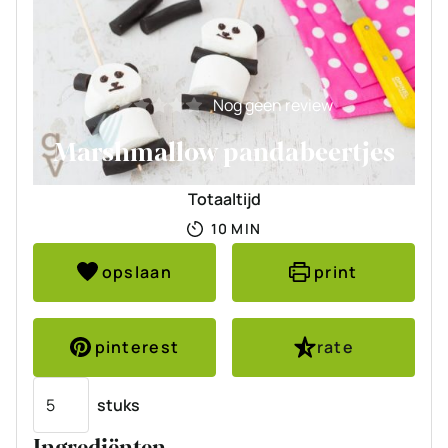
Nog geen review
Marshmallow pandabeertjes
Totaaltijd
MINUTEN
10
MIN
opslaan
print
pinterest
rate
Porties
stuks
Ingrediënten