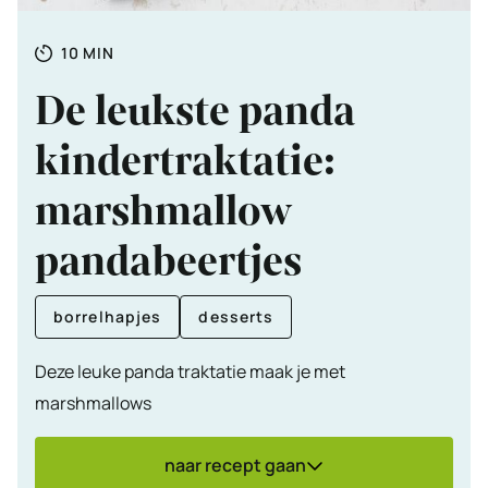
Totale
MINUTEN
10
MIN
tijd
De leukste panda
kindertraktatie:
marshmallow
pandabeertjes
borrelhapjes
desserts
Deze leuke panda traktatie maak je met
marshmallows
naar recept gaan