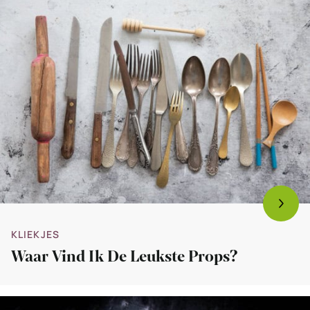
Bekijk
Waar
vind
ik
de
leukste
props?
KLIEKJES
Waar Vind Ik De Leukste Props?
Bekijk