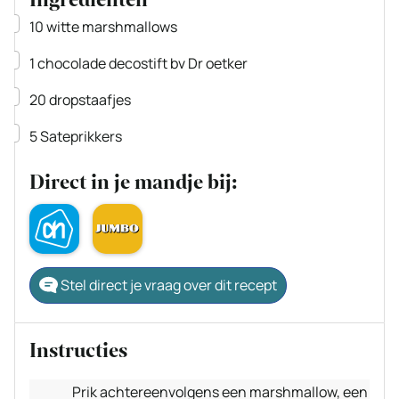
▢
10
witte marshmallows
▢
1
chocolade decostift
bv Dr oetker
▢
20
dropstaafjes
▢
5
Sateprikkers
Direct in je mandje bij:
Stel direct je vraag over dit recept
Instructies
Prik achtereenvolgens een marshmallow, een